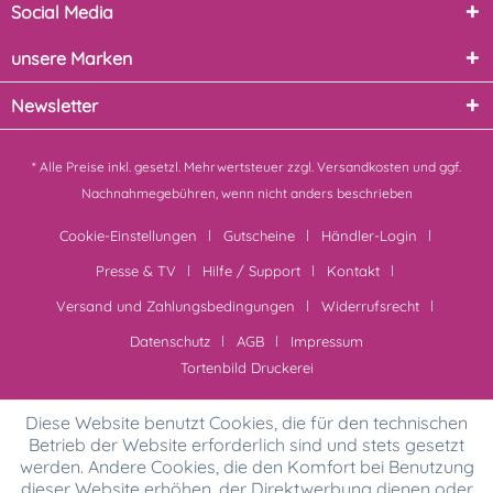
Social Media
unsere Marken
Newsletter
* Alle Preise inkl. gesetzl. Mehrwertsteuer zzgl.
Versandkosten
und ggf.
Nachnahmegebühren, wenn nicht anders beschrieben
Cookie-Einstellungen
Gutscheine
Händler-Login
Presse & TV
Hilfe / Support
Kontakt
Versand und Zahlungsbedingungen
Widerrufsrecht
Datenschutz
AGB
Impressum
Tortenbild Druckerei
Diese Website benutzt Cookies, die für den technischen
Betrieb der Website erforderlich sind und stets gesetzt
werden. Andere Cookies, die den Komfort bei Benutzung
dieser Website erhöhen, der Direktwerbung dienen oder