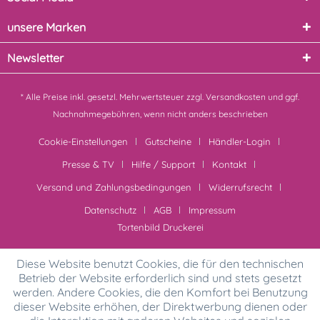
unsere Marken
Newsletter
* Alle Preise inkl. gesetzl. Mehrwertsteuer zzgl.
Versandkosten
und ggf.
Nachnahmegebühren, wenn nicht anders beschrieben
Cookie-Einstellungen
Gutscheine
Händler-Login
Presse & TV
Hilfe / Support
Kontakt
Versand und Zahlungsbedingungen
Widerrufsrecht
Datenschutz
AGB
Impressum
Tortenbild Druckerei
Diese Website benutzt Cookies, die für den technischen
Betrieb der Website erforderlich sind und stets gesetzt
werden. Andere Cookies, die den Komfort bei Benutzung
dieser Website erhöhen, der Direktwerbung dienen oder