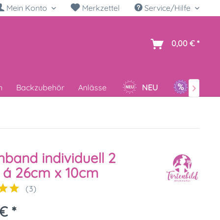
Mein Konto
Merkzettel
Service/Hilfe
h
0,00 € *
n
Backzubehör
Anlässe
NEU
SALE

nband individuell 2
 á 26cm x 10cm
(
3
)
€ *