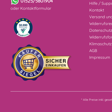
01525/5801904
Hilfe / Supp
oder
Kontaktformular
Kontakt
Versand un
Widerrufsre
Datenschut
Widerrufsfo
Klimaschutz
AGB
Impressum
* Alle Preise inkl. ges