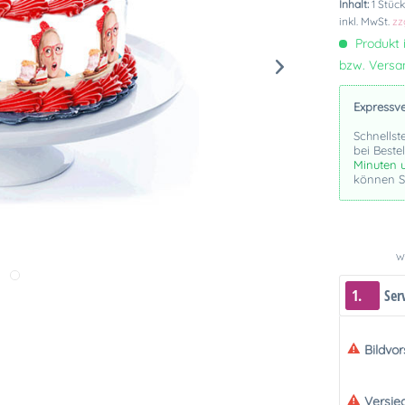
Inhalt:
1 Stüc
inkl. MwSt.
zz
Produkt i
bzw. Vers
Expressv
Schnellst
bei Beste
Minuten 
können Si
We
1.
Ser
Bildvo
Versie