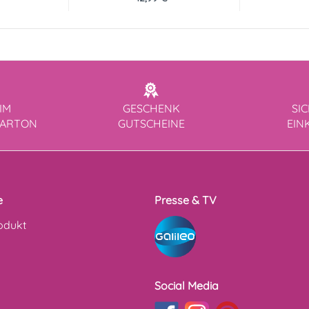
IM
GESCHENK
SI
KARTON
GUTSCHEINE
EIN
e
Presse & TV
odukt
Social Media