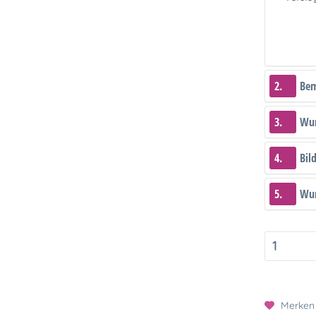
2.
Be
3.
Wun
4.
Bil
5.
Wun
Merken