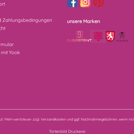
ort
d Zahlungsbedingungen
unsere Marken
cht
z
rmular
 mit Yook
etzl. Mehrwertsteuer zzgl.
Versandkosten
und ggf. Nachnahmegebühren, wenn nich
Tortenbild Druckerei