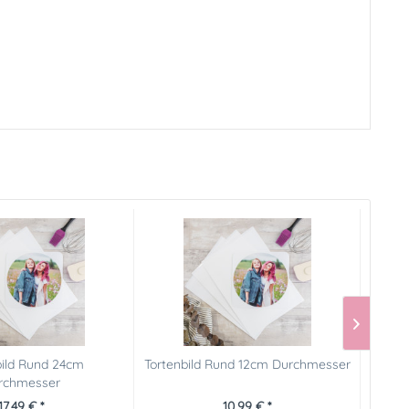
bild Rund 24cm
Tortenbild Rund 12cm Durchmesser
Tort
rchmesser
17,49 € *
10,99 € *