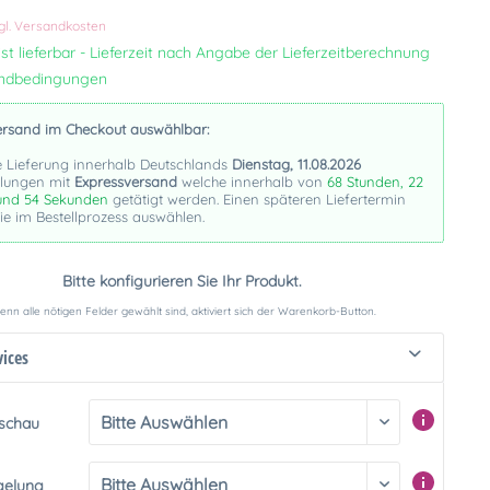
k
gl. Versandkosten
st lieferbar - Lieferzeit nach Angabe der Lieferzeitberechnung
andbedingungen
ersand im Checkout auswählbar:
e Lieferung innerhalb Deutschlands
Dienstag, 11.08.2026
llungen mit
Expressversand
welche innerhalb von
68 Stunden, 22
und 53 Sekunden
getätigt werden. Einen späteren Liefertermin
e im Bestellprozess auswählen.
Bitte konfigurieren Sie Ihr Produkt.
nn alle nötigen Felder gewählt sind, aktiviert sich der Warenkorb-Button.
vices
rschau
gelung