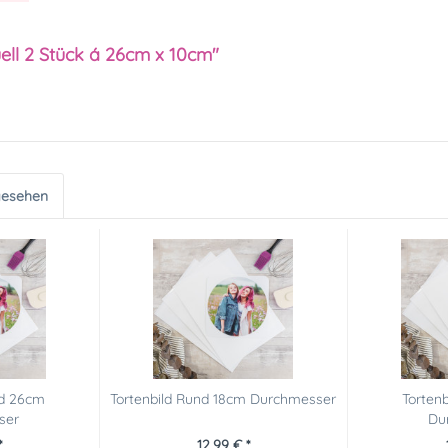
ell 2 Stück á 26cm x 10cm"
gesehen
nd 26cm
Tortenbild Rund 18cm Durchmesser
Torten
ser
Du
*
12,99 € *