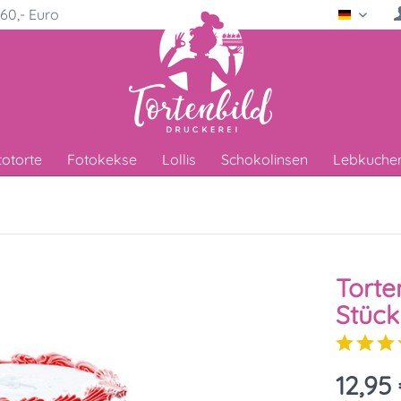
60,- Euro
Deutsc
totorte
Fotokekse
Lollis
Schokolinsen
Lebkuche
Torte
Stück
12,95 