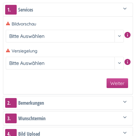
1.
Services
Bildvorschau
Versiegelung
Weiter
2.
Bemerkungen
3.
Wunschtermin
4.
Bild Upload