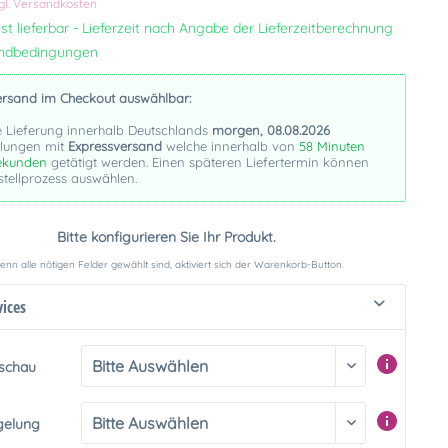
gl. Versandkosten
st lieferbar - Lieferzeit nach Angabe der Lieferzeitberechnung
andbedingungen
ersand im Checkout auswählbar:
e Lieferung innerhalb Deutschlands
morgen, 08.08.2026
llungen mit
Expressversand
welche innerhalb von
58 Minuten
ekunden
getätigt werden. Einen späteren Liefertermin können
stellprozess auswählen.
Bitte konfigurieren Sie Ihr Produkt.
nn alle nötigen Felder gewählt sind, aktiviert sich der Warenkorb-Button.
vices
rschau
gelung