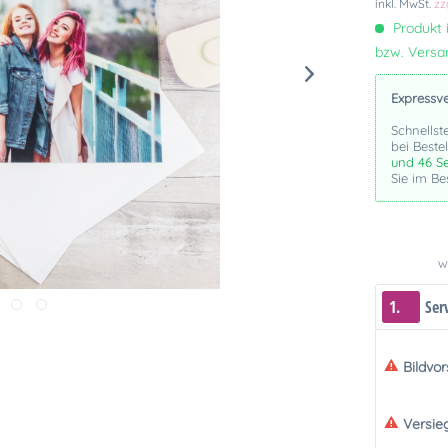
inkl. MwSt.
zz
Produkt i
bzw. Vers
Expressv
Schnellst
bei Beste
und 46 S
Sie im Be
We
1.
Ser
Bildvo
Versie