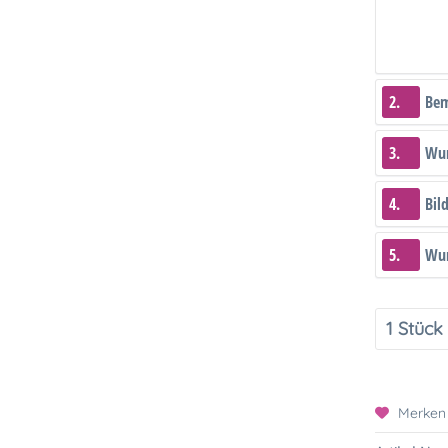
2.
Be
3.
Wun
4.
Bil
5.
Wun
Merken