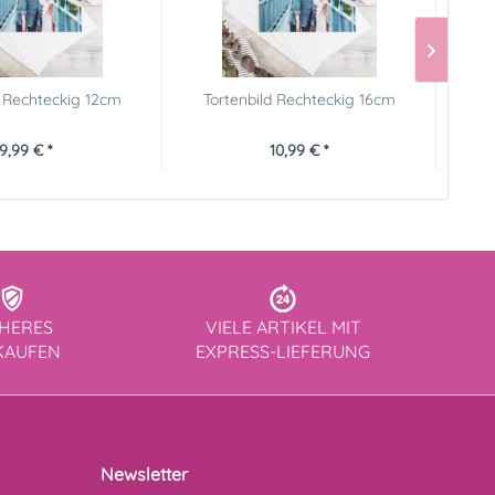
d Rechteckig 12cm
Tortenbild Rechteckig 16cm
Torte
9,99 € *
10,99 € *
CHERES
VIELE ARTIKEL MIT
KAUFEN
EXPRESS-LIEFERUNG
Newsletter