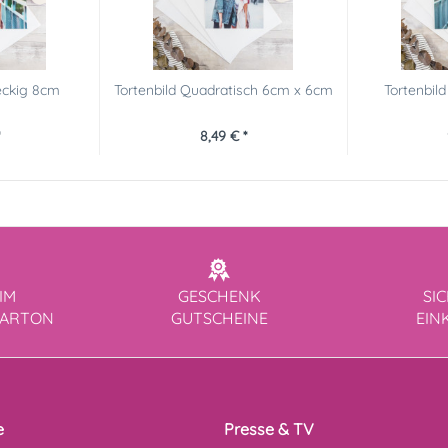
eckig 8cm
Tortenbild Quadratisch 6cm x 6cm
Tortenbil
8,49 € *
IM
GESCHENK
SI
KARTON
GUTSCHEINE
EIN
e
Presse & TV