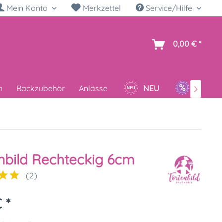
Mein Konto
Merkzettel
Service/Hilfe
h
0,00 € *
n
Backzubehör
Anlässe
NEU
SALE

nbild Rechteckig 6cm
(
2
)
 *
k