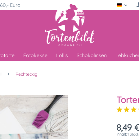
60,- Euro
Deutsc
totorte
Fotokekse
Lollis
Schokolinsen
Lebkuche
l
Rechteckig
Torte
8,49 €
Inhalt:
1 Stüc