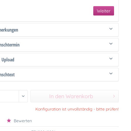
Weiter
merkungen
schtermin
d Upload
schtext
In den Warenkorb
Konfiguration ist unvollständig - bitte prüfen!
Bewerten