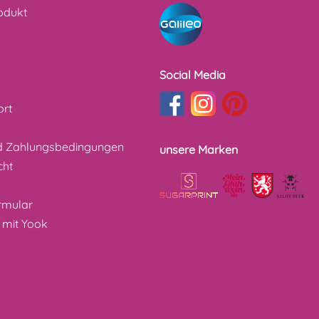
odukt
Social Media
ort
d Zahlungsbedingungen
unsere Marken
cht
z
rmular
 mit Yook