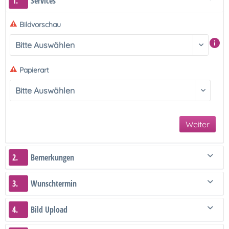
1.
Services
Bildvorschau
Papierart
Weiter
2.
Bemerkungen
3.
Wunschtermin
4.
Bild Upload