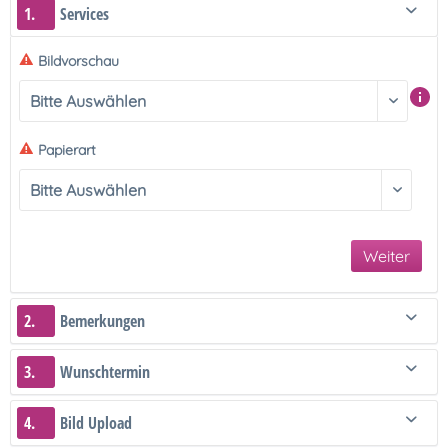
1.
Services
Bildvorschau
Papierart
Weiter
2.
Bemerkungen
3.
Wunschtermin
4.
Bild Upload