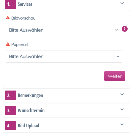
1.
Services
Bildvorschau
Papierart
Weiter
2.
Bemerkungen
3.
Wunschtermin
4.
Bild Upload