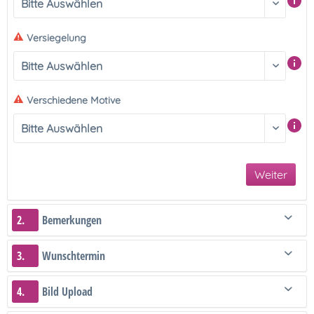
Versiegelung
Verschiedene Motive
Weiter
2.
Bemerkungen
3.
Wunschtermin
4.
Bild Upload