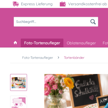
Express Lieferung
Versandkostenfrei ab 
Foto-Tortenaufleger
Oblatenaufleger
Fo
Foto-Tortenaufleger
Tortenbänder