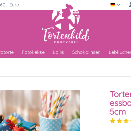
60,- Euro
Deutsc
totorte
Fotokekse
Lollis
Schokolinsen
Lebkuche
Torte
essba
5cm