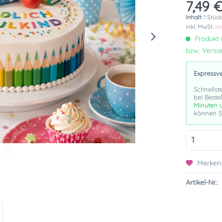
7,49 €
Inhalt:
1 Stüc
inkl. MwSt.
zz
Produkt i
bzw. Vers
Expressv
Schnellst
bei Beste
Minuten 
können Si
Merken
Artikel-Nr.: