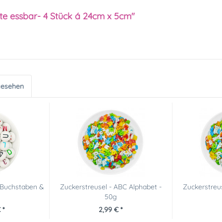
te essbar- 4 Stück á 24cm x 5cm"
gesehen
 Buchstaben &
Zuckerstreusel - ABC Alphabet -
Zuckerstreus
50g
 *
2,99 € *