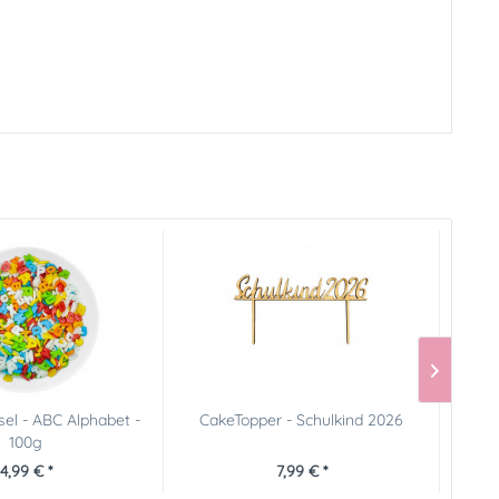
el - ABC Alphabet -
CakeTopper - Schulkind 2026
To
100g
4,99 € *
7,99 € *