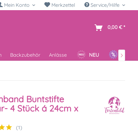
Mein Konto
Merkzettel
Service/Hilfe
h
0,00 € *
n
Backzubehör
Anlässe
NEU
SALE

nband Buntstifte
r- 4 Stück á 24cm x
(
1
)