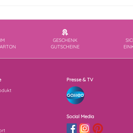
IM
GESCHENK
SI
KARTON
GUTSCHEINE
EIN
e
Presse & TV
odukt
Social Media
ort