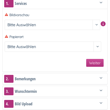
1.
Services
Bildvorschau
Papierart
Weiter
2.
Bemerkungen
3.
Wunschtermin
4.
Bild Upload