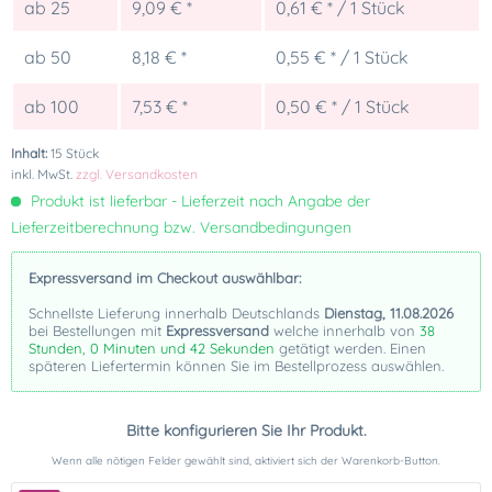
ab
25
9,09 € *
0,61 € * / 1 Stück
ab
50
8,18 € *
0,55 € * / 1 Stück
ab
100
7,53 € *
0,50 € * / 1 Stück
Inhalt:
15 Stück
inkl. MwSt.
zzgl. Versandkosten
Produkt ist lieferbar - Lieferzeit nach Angabe der
Lieferzeitberechnung bzw. Versandbedingungen
Expressversand im Checkout auswählbar:
Schnellste Lieferung innerhalb Deutschlands
Dienstag, 11.08.2026
bei Bestellungen mit
Expressversand
welche innerhalb von
38
Stunden, 0 Minuten und 42 Sekunden
getätigt werden. Einen
späteren Liefertermin können Sie im Bestellprozess auswählen.
Bitte konfigurieren Sie Ihr Produkt.
Wenn alle nötigen Felder gewählt sind, aktiviert sich der Warenkorb-Button.