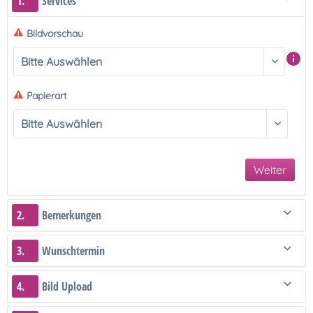
1.
Services
Bildvorschau
Papierart
Weiter
2.
Bemerkungen
3.
Wunschtermin
4.
Bild Upload