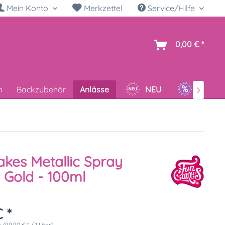
Mein Konto
Merkzettel
Service/Hilfe
h
0,00 € *
n
Backzubehör
Anlässe
NEU
SALE

kes Metallic Spray
s Gold - 100ml
 *
er (99,90 € * / 1 Liter)