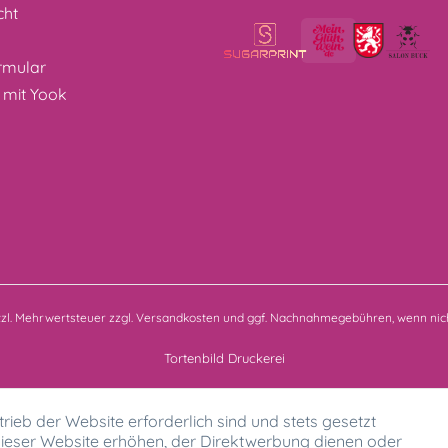
cht
z
rmular
 mit Yook
etzl. Mehrwertsteuer zzgl.
Versandkosten
und ggf. Nachnahmegebühren, wenn nich
Tortenbild Druckerei
rieb der Website erforderlich sind und stets gesetzt
ieser Website erhöhen, der Direktwerbung dienen oder