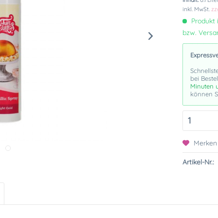
inkl. MwSt.
zz
Produkt i
bzw. Vers
Expressv
Schnellst
bei Beste
Minuten 
können Si
Merken
Artikel-Nr.: