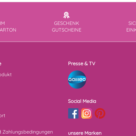
IM
GESCHENK
SI
KARTON
GUTSCHEINE
EIN
e
Presse & TV
odukt
Social Media
ort
d Zahlungsbedingungen
unsere Marken