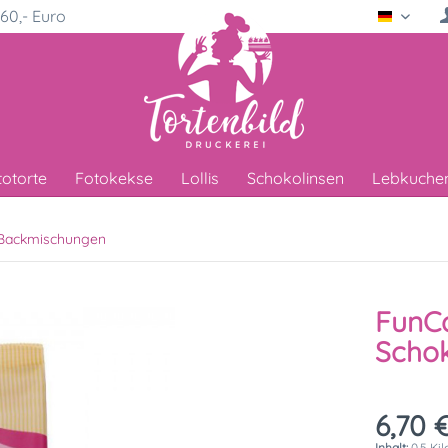
60,- Euro
Deutsc
totorte
Fotokekse
Lollis
Schokolinsen
Lebkuche
Backmischungen
FunCa
Schok
6,70 €
Inhalt:
0.5 Ki