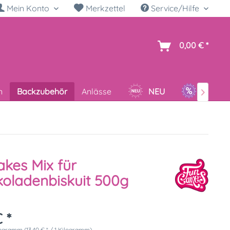
Mein Konto
Merkzettel
Service/Hilfe
h
0,00 € *
n
Backzubehör
Anlässe
NEU
SALE

kes Mix für
oladenbiskuit 500g
 *
logramm (13,40 € * / 1 Kilogramm)