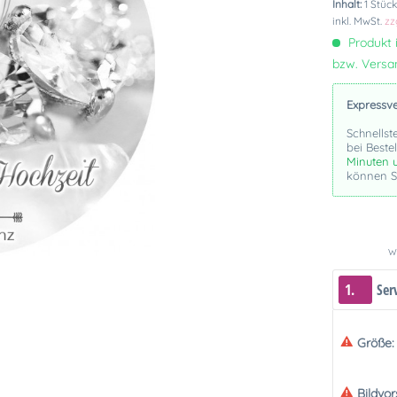
Inhalt:
1 Stüc
inkl. MwSt.
zz
Produkt i
bzw. Vers
Expressv
Schnellst
bei Beste
Minuten 
können Si
We
1.
Ser
Größe:
Bildvo