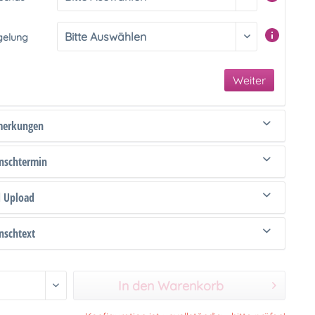
gelung
Weiter
merkungen
schtermin
d Upload
schtext
In den Warenkorb