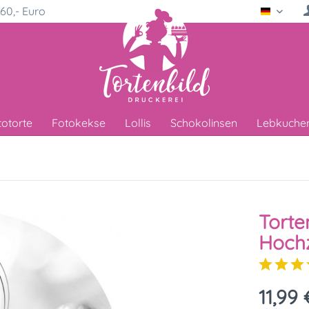
60,- Euro
Deutsc
totorte
Fotokekse
Lollis
Schokolinsen
Lebkuche
Torte
Hochz
11,99 