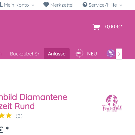
Mein Konto
Merkzettel
Service/Hilfe
h
0,00 € *
n
Backzubehör
Anlässe
NEU
SALE

nbild Diamantene
eit Rund
(
2
)
€ *