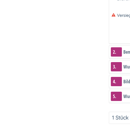
Versie
2.
Be
3.
Wun
4.
Bil
5.
Wun