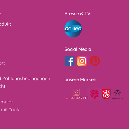
e
Presse & TV
odukt
Social Media
ort
d Zahlungsbedingungen
unsere Marken
cht
z
rmular
 mit Yook