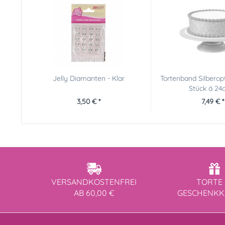
Jelly Diamanten - Klar
Tortenband Silberopt
Stück á 24c
3,50 € *
7,49 € *
VERSANDKOSTENFREI
TORTE 
AB 60,00 €
GESCHENK