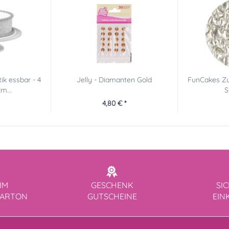
ik essbar - 4
Jelly - Diamanten Gold
FunCakes Zu
m...
S
4,80 € *
IM
GESCHENK
SI
KARTON
GUTSCHEINE
EIN