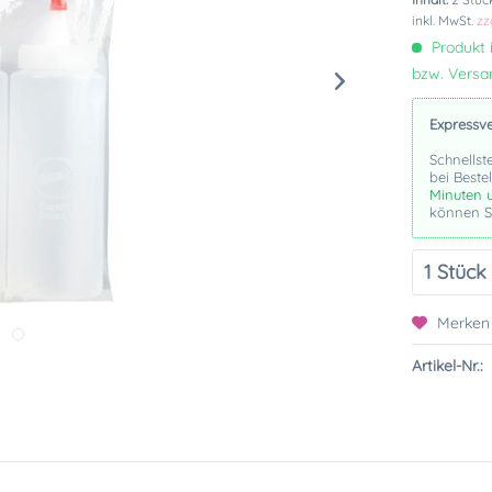
inkl. MwSt.
zz
Produkt i
bzw. Vers
Expressv
Schnellst
bei Beste
Minuten 
können Si
Merken
Artikel-Nr.: