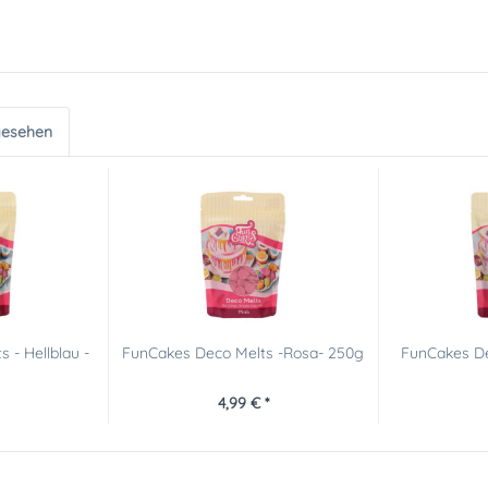
gesehen
 - Hellblau -
FunCakes Deco Melts -Rosa- 250g
FunCakes De
4,99 € *