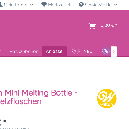
Mein Konto
Merkzettel
Service/Hilfe
h
0,00 € *
n
Backzubehör
Anlässe
NEU
SALE

n Mini Melting Bottle -
lzflaschen
 *
 (1,38 € * / 1 Stück)