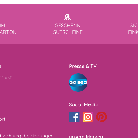
IM
GESCHENK
SI
KARTON
GUTSCHEINE
EIN
e
Presse & TV
odukt
Social Media
ort
d Zahlungsbedingungen
unsere Marken