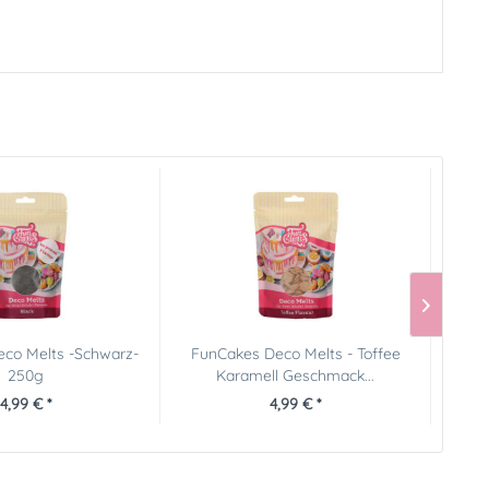
co Melts -Schwarz-
FunCakes Deco Melts - Toffee
250g
Karamell Geschmack...
4,99 € *
4,99 € *