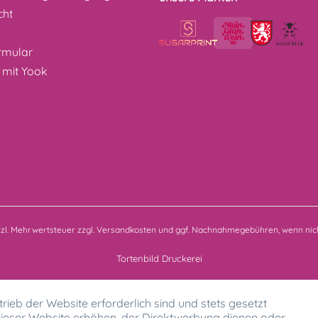
cht
z
rmular
 mit Yook
etzl. Mehrwertsteuer zzgl.
Versandkosten
und ggf. Nachnahmegebühren, wenn nich
Tortenbild Druckerei
rieb der Website erforderlich sind und stets gesetzt
ieser Website erhöhen, der Direktwerbung dienen oder