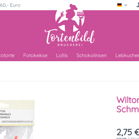
60,- Euro
Deutsc
totorte
Fotokekse
Lollis
Schokolinsen
Lebkuche
Wilto
Schme
2,75 €
Inhalt:
2 Stück