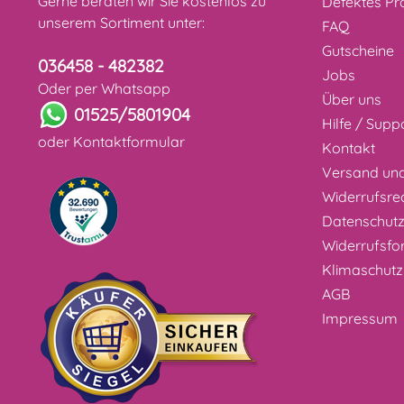
Gerne beraten wir Sie kostenlos zu
Defektes Pr
unserem Sortiment unter:
FAQ
Gutscheine
036458 - 482382
Jobs
Oder per Whatsapp
Über uns
01525/5801904
Hilfe / Supp
oder
Kontaktformular
Kontakt
Versand un
Widerrufsre
Datenschut
Widerrufsfo
Klimaschutz
AGB
Impressum