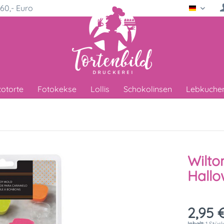
60,- Euro
Deutsc
totorte
Fotokekse
Lollis
Schokolinsen
Lebkuche
Wilto
Hallo
2,95 €
Inhalt:
1 Stüc