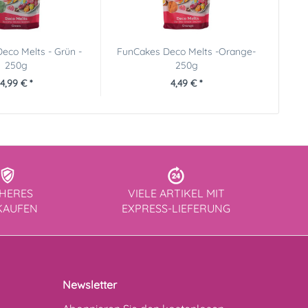
eco Melts - Grün -
FunCakes Deco Melts -Orange-
250g
250g
4,99 € *
4,49 € *
CHERES
VIELE ARTIKEL MIT
KAUFEN
EXPRESS-LIEFERUNG
Newsletter