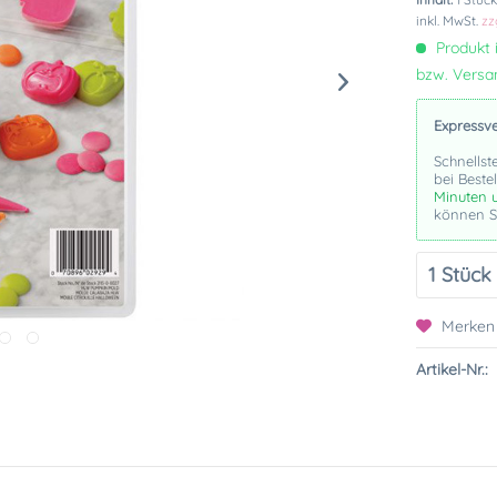
inkl. MwSt.
zz
Produkt i
bzw. Vers
Expressv
Schnellst
bei Beste
Minuten 
können Si
Merken
Artikel-Nr.: