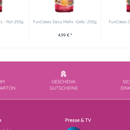
s - Rot 250g
FunCakes Deco Melts -Gelb- 250g
FunCakes D
4,99 € *
IM
GESCHENK
SI
KARTON
GUTSCHEINE
EIN
e
Presse & TV