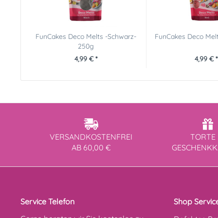
FunCakes Deco Melts -Schwarz-
FunCakes Deco Melt
250g
4,99 € *
4,99 € *
VERSANDKOSTENFREI
TORTE 
AB 60,00 €
GESCHENK
Service Telefon
Shop Servic