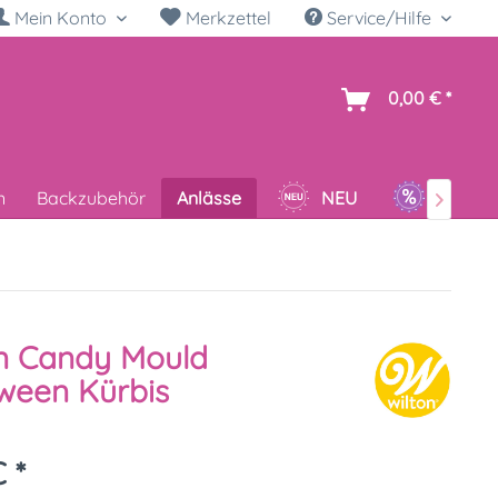
Mein Konto
Merkzettel
Service/Hilfe
h
0,00 € *
n
Backzubehör
Anlässe
NEU
SALE

n Candy Mould
ween Kürbis
 *
k