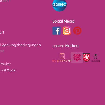
odukt
Social Media
ort
d Zahlungsbedingungen
unsere Marken
cht
z
rmular
 mit Yook