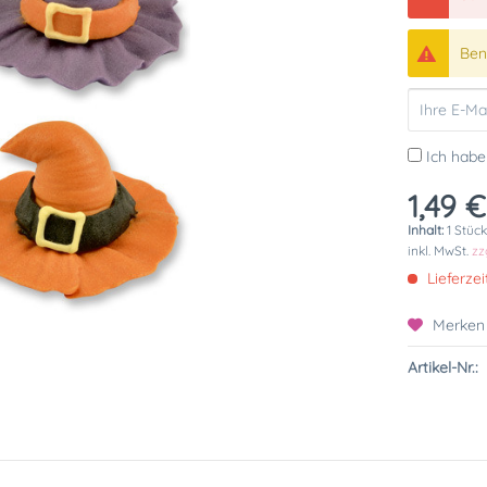
Bena
Ich habe
1,49 €
Inhalt:
1 Stüc
inkl. MwSt.
zz
Lieferzei
Merken
Artikel-Nr.: