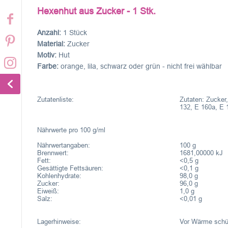
Hexenhut aus Zucker - 1 Stk.
Anzahl:
1 Stück
Material:
Zucker
Motiv:
Hut
Farbe:
orange, lila, schwarz oder grün - nicht frei wählbar
Zutatenliste:
Zutaten: Zucker
132, E 160a, E 
Nährwerte pro 100 g/ml
Nährwertangaben:
100 g
Brennwert:
1681,00000 kJ
Fett:
<0,5 g
Gesättigte Fettsäuren:
<0,1 g
Kohlenhydrate:
98,0 g
Zucker:
96,0 g
Eiweiß:
1,0 g
Salz:
<0,01 g
Lagerhinweise:
Vor Wärme schüt