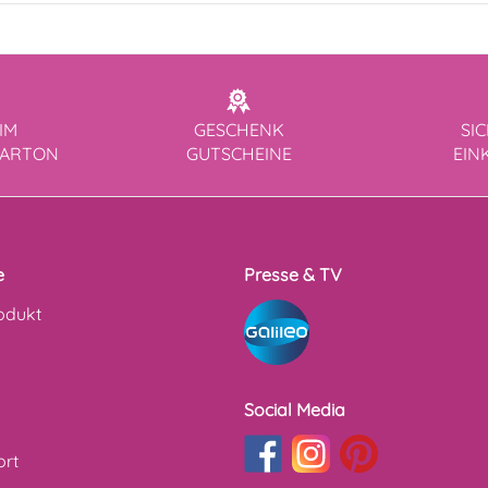
IM
GESCHENK
SI
KARTON
GUTSCHEINE
EIN
e
Presse & TV
odukt
Social Media
ort