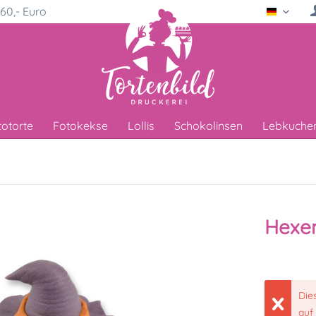
60,- Euro
Deutsc
totorte
Fotokekse
Lollis
Schokolinsen
Lebkuche
Hexen
Die
auf