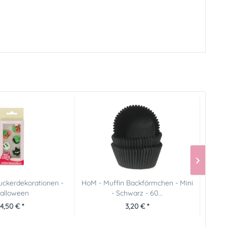
ckerdekorationen -
HoM - Muffin Backförmchen - Mini
FunC
alloween
- Schwarz - 60...
4,50 € *
3,20 € *