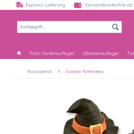
Express Lieferung
Versandkostenfrei ab 
Foto-Tortenaufleger
Oblatenaufleger
Fo
Backzubehör
Essbare Tortendeko