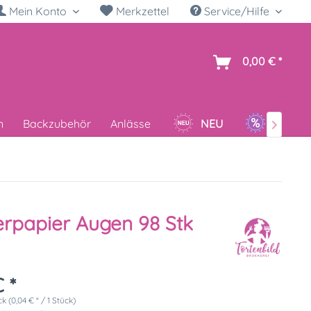
Mein Konto
Merkzettel
Service/Hilfe
h
0,00 € *
n
Backzubehör
Anlässe
NEU
SALE

rpapier Augen 98 Stk
 *
k (0,04 € * / 1 Stück)