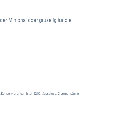
er Minions, oder gruselig für die
n,Konservierungsmittel E202, Sucralose, Zitronensäure