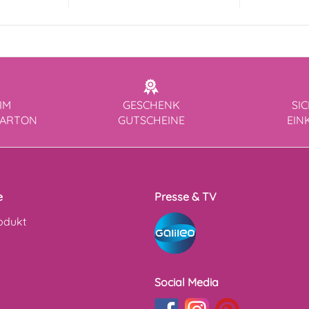
IM
GESCHENK
SI
KARTON
GUTSCHEINE
EIN
e
Presse & TV
odukt
Social Media