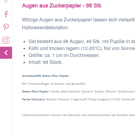
Augen aus Zuckerpapier - 98 Stk
Witzige Augen aus Zuckerpapier lassen sich vielseiti
Halloweendekoration.
Set besteht aus 98 Augen, 49 Stk. mit Pupille in de
Kühl und trocken lagern (12-20°C), frei von Sonn
Größe: ca. 1 cm im Durchmesser.
Inhalt: 98 Stück.
Inhaltsstoffe Dekor-Plus Papier
Der Tortenaufleger ist kosher und glutenfrei.
Dekor-Plus Papier:
Stärke, Maltodextrin, Glycerin, Zucker, Wasser, Stabilisa
Farbe Schwarz:
Wasser, Ethanol, Trägerstoff: Propy-lenglycol E1520, Farbstoff
Lebensmittelfarben können die Aktivität und Aufmerksamkeit bei Kindern beei