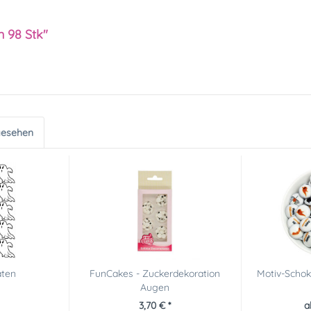
 98 Stk"
gesehen
aten
FunCakes - Zuckerdekoration
Motiv-Schok
Augen
3,70 € *
a