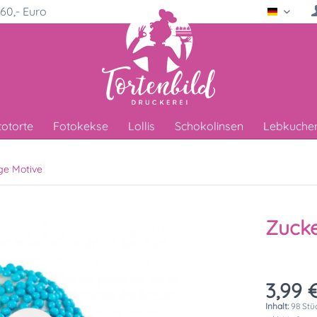
60,- Euro
Deutsc
totorte
Fotokekse
Lollis
Schokolinsen
Lebkuche
ge Motive
Zucke
3,99 €
Inhalt:
98 Stüc