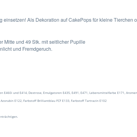
g einsetzen! Als Dekoration auf CakePops für kleine Tierchen od
r Mitte und 49 Stk. mit seitlicher Pupille
enlicht und Fremdgeruch.
toren E460i und E414, Dextrose, Emulgatoren E435, E491, E471, Lebensmittelfarbe E171, Arome
 Azorubin E122, Farbstoff Brilliantblau FCF E133, Farbstoff Tartrazin E102
nträchtigen.