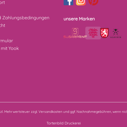
ort
d Zahlungsbedingungen
unsere Marken
cht
z
rmular
 mit Yook
etzl. Mehrwertsteuer zzgl.
Versandkosten
und ggf. Nachnahmegebühren, wenn nich
Tortenbild Druckerei