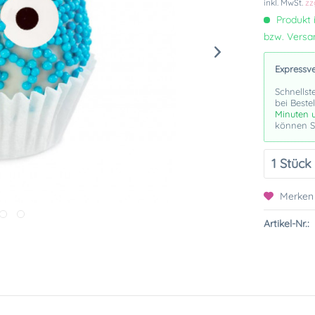
inkl. MwSt.
zz
Produkt i
bzw. Vers
Expressv
Schnellst
bei Beste
Minuten 
können Si
Merken
Artikel-Nr.: