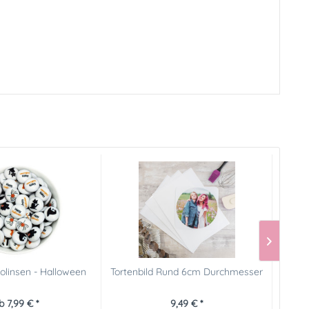
olinsen - Halloween
Tortenbild Rund 6cm Durchmesser
50x
b 7,99 € *
9,49 € *