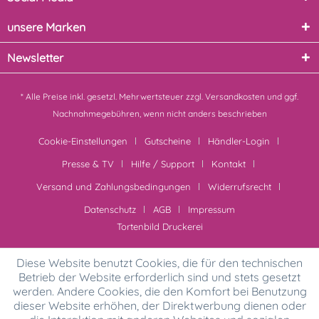
unsere Marken
Newsletter
* Alle Preise inkl. gesetzl. Mehrwertsteuer zzgl.
Versandkosten
und ggf.
Nachnahmegebühren, wenn nicht anders beschrieben
Cookie-Einstellungen
Gutscheine
Händler-Login
Presse & TV
Hilfe / Support
Kontakt
Versand und Zahlungsbedingungen
Widerrufsrecht
Datenschutz
AGB
Impressum
Tortenbild Druckerei
Diese Website benutzt Cookies, die für den technischen
Betrieb der Website erforderlich sind und stets gesetzt
werden. Andere Cookies, die den Komfort bei Benutzung
dieser Website erhöhen, der Direktwerbung dienen oder