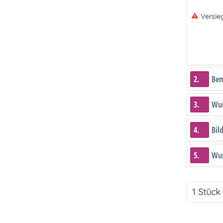
Versie
2.
Be
3.
Wun
4.
Bil
5.
Wun