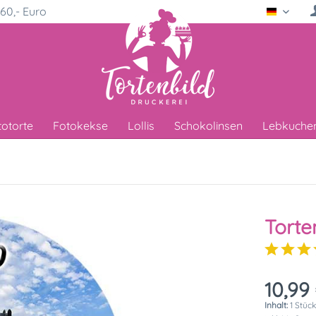
60,- Euro
Deutsc
totorte
Fotokekse
Lollis
Schokolinsen
Lebkuche
Torte
10,99 
Inhalt:
1 Stüc