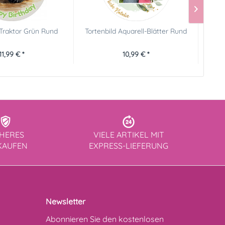
 Traktor Grün Rund
Tortenbild Aquarell-Blätter Rund
Torten
11,99 € *
10,99 € *
CHERES
VIELE ARTIKEL MIT
KAUFEN
EXPRESS-LIEFERUNG
Newsletter
Abonnieren Sie den kostenlosen