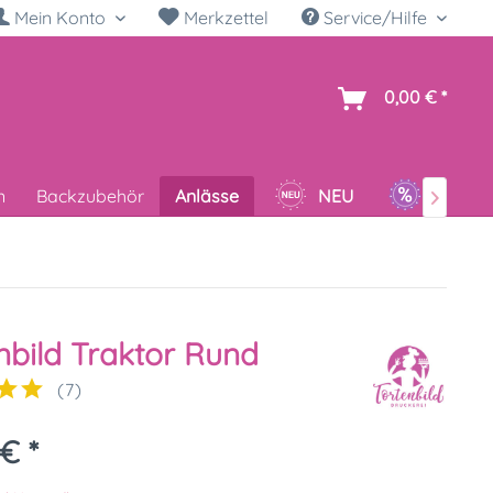
Mein Konto
Merkzettel
Service/Hilfe
h
0,00 € *
n
Backzubehör
Anlässe
NEU
SALE

nbild Traktor Rund
(
7
)
€ *
k