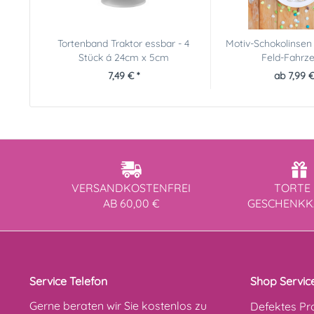
Tortenband Traktor essbar - 4
Motiv-Schokolinsen
Stück á 24cm x 5cm
Feld-Fahrz
7,49 € *
ab 7,99 €
VERSANDKOSTENFREI
TORTE 
AB 60,00 €
GESCHENK
Service Telefon
Shop Servic
Gerne beraten wir Sie kostenlos zu
Defektes Pr