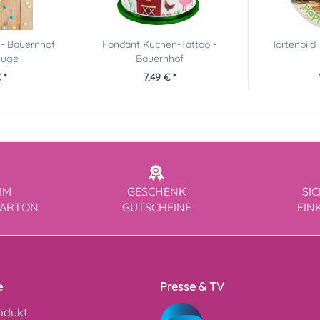
 - Bauernhof
Fondant Kuchen-Tattoo -
Tortenbild
euge
Bauernhof
 *
7,49 € *
IM
GESCHENK
SI
KARTON
GUTSCHEINE
EIN
e
Presse & TV
odukt