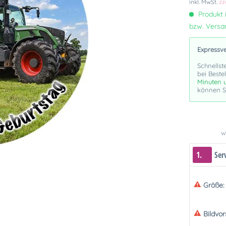
inkl. MwSt.
zz
Produkt i
bzw. Vers
Expressv
Schnellst
bei Beste
Minuten 
können Si
We
1.
Ser
Größe:
Bildvo