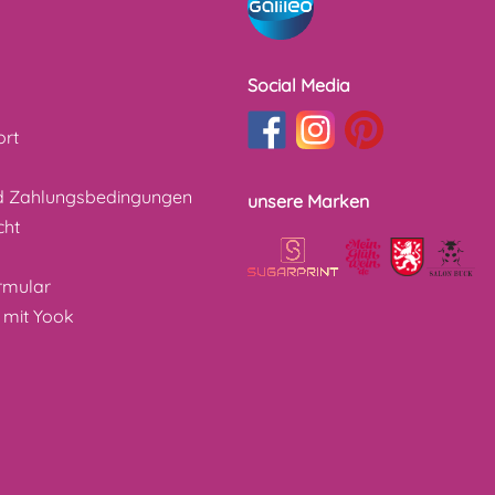
Social Media
ort
d Zahlungsbedingungen
unsere Marken
cht
z
rmular
 mit Yook