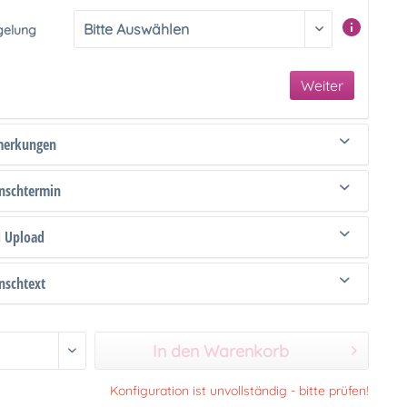
gelung
Weiter
merkungen
schtermin
d Upload
schtext
In den Warenkorb
Konfiguration ist unvollständig - bitte prüfen!