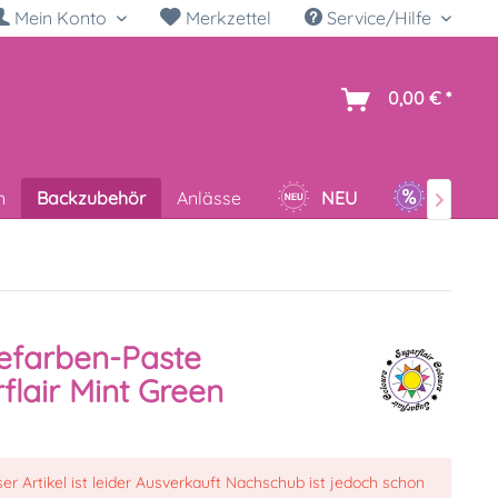
Mein Konto
Merkzettel
Service/Hilfe
h
0,00 € *
n
Backzubehör
Anlässe
NEU
SALE

efarben-Paste
flair Mint Green
ser Artikel ist leider Ausverkauft Nachschub ist jedoch schon