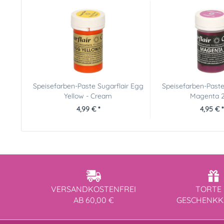
Speisefarben-Paste Sugarflair Egg
Speisefarben-Paste 
Yellow - Cream
Magenta 
4,99 € *
4,95 € *
VERSANDKOSTENFREI
TORTE 
AB 60,00 €
GESCHENK