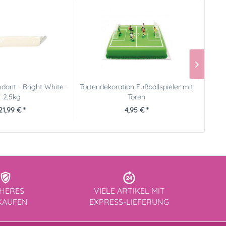
ant - Bright White -
Tortendekoration Fußballspieler mit
Spe
2,5kg
Toren
21,99 € *
4,95 € *
CHERES
VIELE ARTIKEL MIT
KAUFEN
EXPRESS-LIEFERUNG