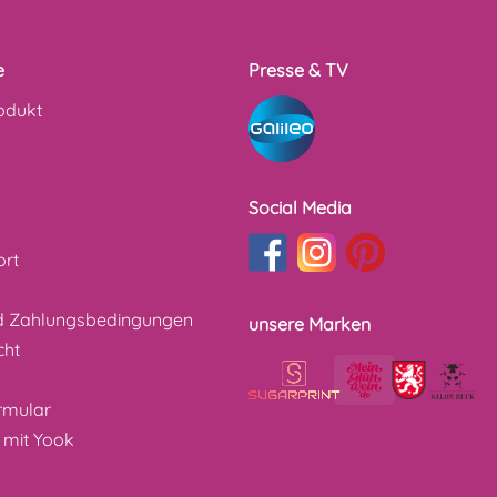
e
Presse & TV
odukt
Social Media
ort
d Zahlungsbedingungen
unsere Marken
cht
z
rmular
 mit Yook