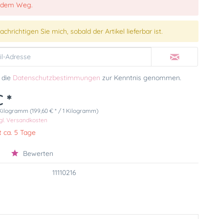
 dem Weg.
chrichtigen Sie mich, sobald der Artikel lieferbar ist.
 die
Datenschutzbestimmungen
zur Kenntnis genommen.
 *
Kilogramm (199,60 € * / 1 Kilogramm)
gl. Versandkosten
t ca. 5 Tage
Bewerten
11110216