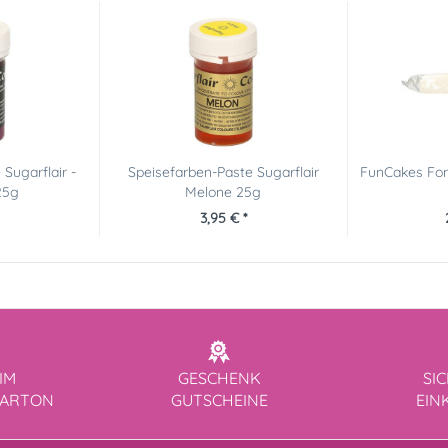
Sugarflair -
Speisefarben-Paste Sugarflair
FunCakes Fond
25g
Melone 25g
3,95 € *
IM
GESCHENK
SI
KARTON
GUTSCHEINE
EIN