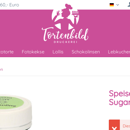
60,- Euro
Deutsc
totorte
Fotokekse
Lollis
Schokolinsen
Lebkuche
en
Speis
Sugar
Die