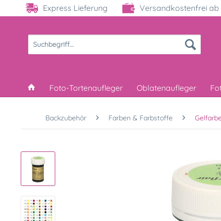
Express Lieferung
Versandkostenfrei ab 
Foto-Tortenaufleger
Oblatenaufleger
Fo
Backzubehör
Farben & Farbstoffe
Gelfarb