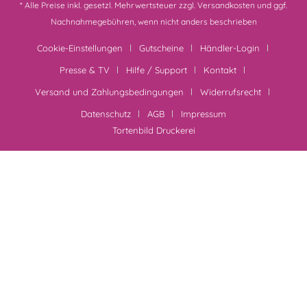
* Alle Preise inkl. gesetzl. Mehrwertsteuer zzgl.
Versandkosten
und ggf.
Nachnahmegebühren, wenn nicht anders beschrieben
Cookie-Einstellungen
Gutscheine
Händler-Login
Presse & TV
Hilfe / Support
Kontakt
Versand und Zahlungsbedingungen
Widerrufsrecht
Datenschutz
AGB
Impressum
Tortenbild Druckerei