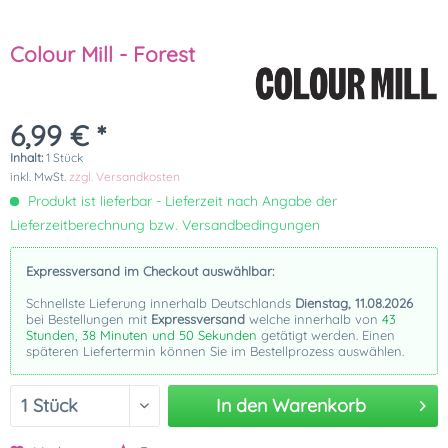
Colour Mill - Forest
6,99 € *
Inhalt:
1 Stück
inkl. MwSt.
zzgl. Versandkosten
Produkt ist lieferbar - Lieferzeit nach Angabe der
Lieferzeitberechnung bzw. Versandbedingungen
Expressversand im Checkout auswählbar:
Schnellste Lieferung innerhalb Deutschlands
Dienstag, 11.08.2026
bei Bestellungen mit
Expressversand
welche innerhalb von
43
Stunden, 38 Minuten und 50 Sekunden
getätigt werden. Einen
späteren Liefertermin können Sie im Bestellprozess auswählen.
In den
Warenkorb