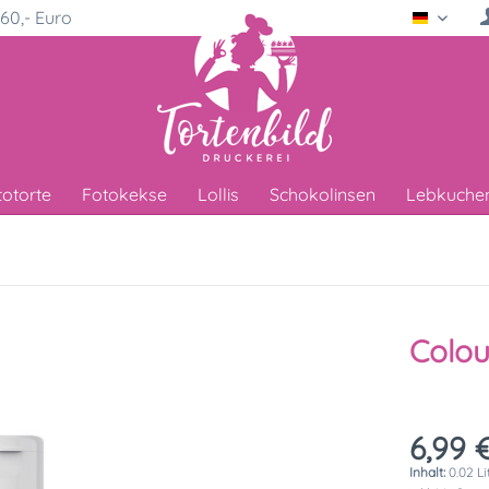
60,- Euro
Deutsc
totorte
Fotokekse
Lollis
Schokolinsen
Lebkuche
Colour
6,99 €
Inhalt:
0.02 Li