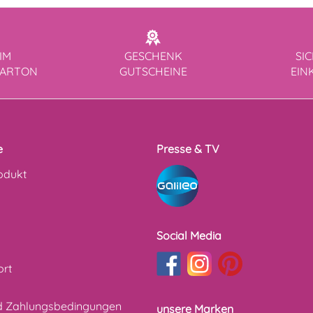
IM
GESCHENK
SI
KARTON
GUTSCHEINE
EIN
e
Presse & TV
odukt
Social Media
ort
d Zahlungsbedingungen
unsere Marken