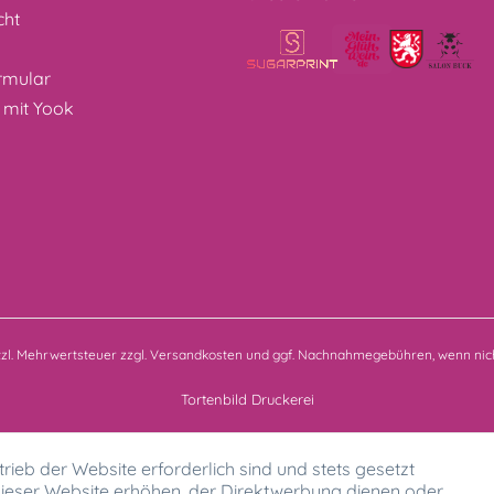
cht
z
rmular
 mit Yook
etzl. Mehrwertsteuer zzgl.
Versandkosten
und ggf. Nachnahmegebühren, wenn nich
Tortenbild Druckerei
rieb der Website erforderlich sind und stets gesetzt
ieser Website erhöhen, der Direktwerbung dienen oder