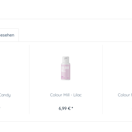
gesehen
 Candy
Colour Mill - Lilac
Colour 
6,99 € *