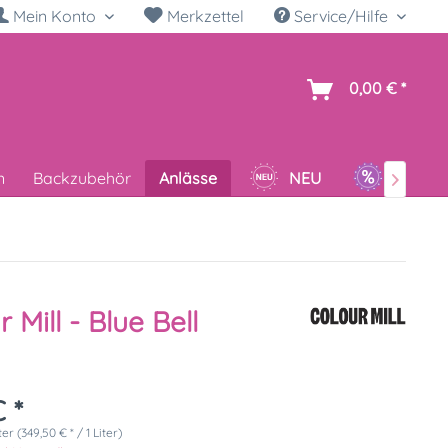
Mein Konto
Merkzettel
Service/Hilfe
h
0,00 € *
n
Backzubehör
Anlässe
NEU
SALE

 Mill - Blue Bell
 *
ter (349,50 € * / 1 Liter)