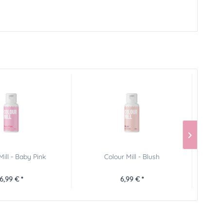
Mill - Baby Pink
Colour Mill - Blush
Col
6,99 € *
6,99 € *