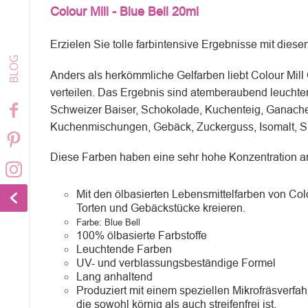
Colour Mill - Blue Bell 20ml
Erzielen Sie tolle farbintensive Ergebnisse mit diese
Anders als herkömmliche Gelfarben liebt Colour Mill O
verteilen. Das Ergebnis sind atemberaubend leuchtend
Schweizer Baiser, Schokolade, Kuchenteig, Ganache 
Kuchenmischungen, Gebäck, Zuckerguss, Isomalt, Sp
Diese Farben haben eine sehr hohe Konzentration an
Mit den ölbasierten Lebensmittelfarben von Co
Torten und Gebäckstücke kreieren.
Farbe:
Blue Bell
100% ölbasierte Farbstoffe
Leuchtende Farben
UV- und verblassungsbeständige Formel
Lang anhaltend
Produziert mit einem speziellen Mikrofräsverfa
die sowohl körnig als auch streifenfrei ist.