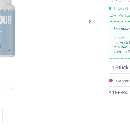
inkl. MwSt.
zz
Produkt i
bzw. Vers
Expressv
Schnellst
bei Beste
Minuten 
können Si
Merken
Artikel-Nr.: