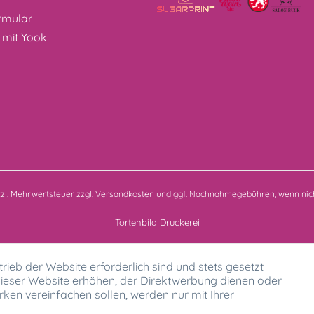
rmular
 mit Yook
etzl. Mehrwertsteuer zzgl.
Versandkosten
und ggf. Nachnahmegebühren, wenn nich
Tortenbild Druckerei
rieb der Website erforderlich sind und stets gesetzt
ieser Website erhöhen, der Direktwerbung dienen oder
ken vereinfachen sollen, werden nur mit Ihrer