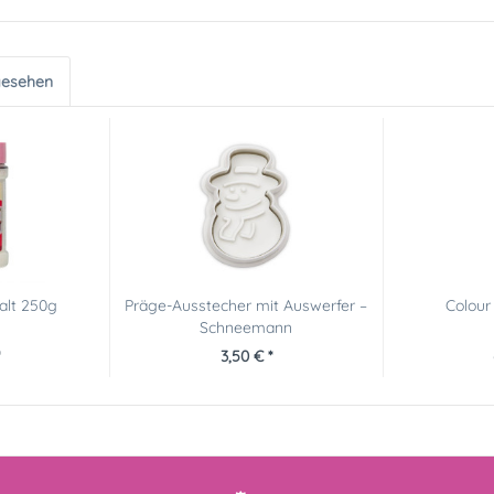
gesehen
alt 250g
Präge-Ausstecher mit Auswerfer –
Colour 
Schneemann
3,50 € *