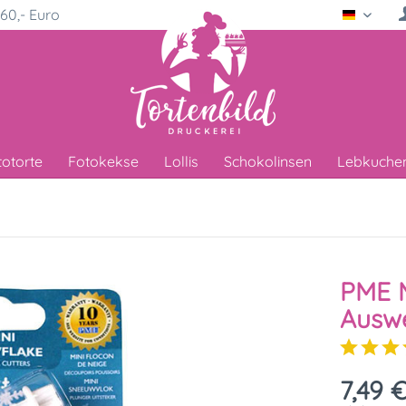
60,- Euro
Deutsc
totorte
Fotokekse
Lollis
Schokolinsen
Lebkuche
PME M
Auswe
7,49 €