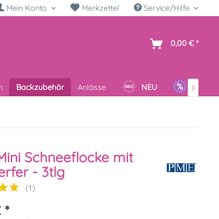
Mein Konto
Merkzettel
Service/Hilfe
h
0,00 € *
n
Backzubehör
Anlässe
NEU
SALE

ini Schneeflocke mit
rfer - 3tlg
(
1
)
 *