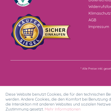
Widerrufsfo
Klimaschutz
AGB
Impressum
* Alle Preise inkl. ges
Diese Website benutzt Cookies, die für den technischen Bet
werden. Andere Cookies, die den Komfort bei Benutzung d
die Interaktion mit anderen Websites und sozialen Netzwer
Zustimmung gesetzt.
Mehr Informationen