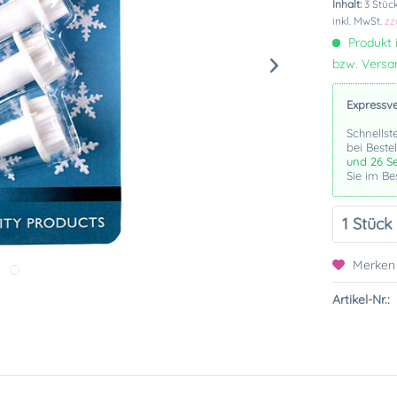
Inhalt:
3 Stück
inkl. MwSt.
zz
Produkt i
bzw. Vers
Expressv
Schnellst
bei Beste
und 25 S
Sie im Be
Merken
Artikel-Nr.: