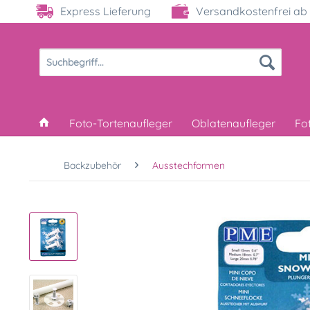
Express Lieferung
Versandkostenfrei ab 
Foto-Tortenaufleger
Oblatenaufleger
Fo
Backzubehör
Ausstechformen