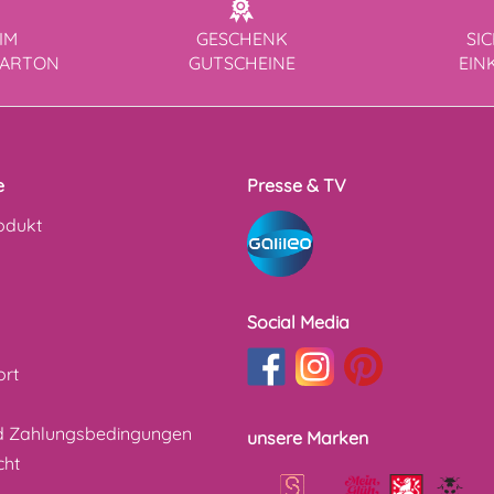
IM
GESCHENK
SI
KARTON
GUTSCHEINE
EIN
e
Presse & TV
odukt
Social Media
ort
d Zahlungsbedingungen
unsere Marken
cht
z