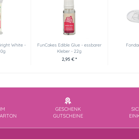
right White -
FunCakes Edible Glue - essbarer
Fondan
50g
Kleber - 22g
2,95 € *
IM
GESCHENK
SI
KARTON
GUTSCHEINE
EIN