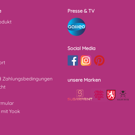
e
Presse & TV
odukt
Social Media
ort
d Zahlungsbedingungen
unsere Marken
cht
z
rmular
 mit Yook