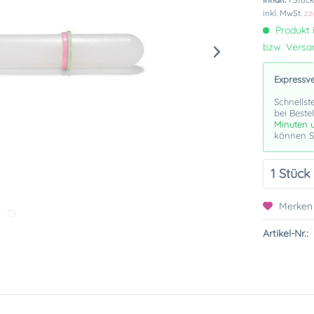
inkl. MwSt.
zz
Produkt i
bzw. Vers
Expressv
Schnellst
bei Beste
Minuten 
können Si
Merken
Artikel-Nr.: