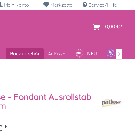
Mein Konto
Merkzettel
Service/Hilfe
h
0,00 € *
n
Backzubehör
Anlässe
NEU
SALE

se - Fondant Ausrollstab
cm
 *
k