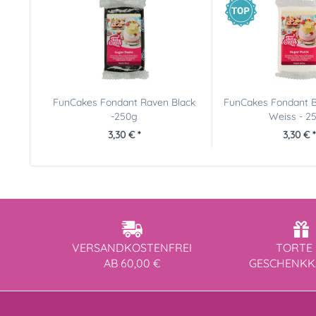
FunCakes Fondant Raven Black
FunCakes Fondant B
-250g
Weiss - 2
3,30 € *
3,30 € *
VERSANDKOSTENFREI
TORTE 
AB 60,00 €
GESCHENK