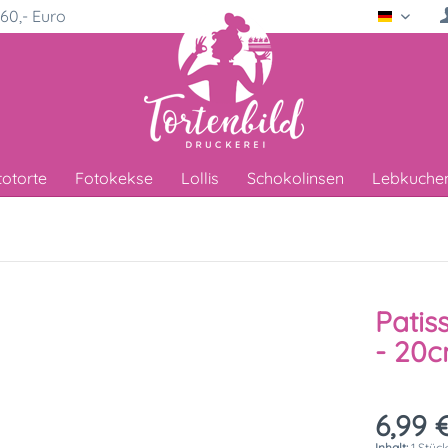
60,- Euro
Deutsc
totorte
Fotokekse
Lollis
Schokolinsen
Lebkuche
Patis
- 20
6,99 €
Inhalt:
1 Stüc