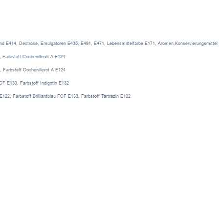
 und E414, Dextrose, Emulgatoren E435, E491, E471, Lebensmittelfarbe E171, Aromen,Konservierungsmittel
, Farbstoff Cochenillerot A E124
, Farbstoff Cochenillerot A E124
FCF E133, Farbstoff Indigotin E132
E122, Farbstoff Brilliantblau FCF E133, Farbstoff Tartrazin E102