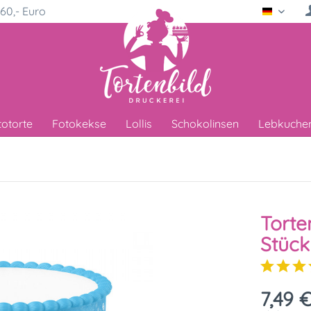
60,- Euro
Deutsc
totorte
Fotokekse
Lollis
Schokolinsen
Lebkuche
Torte
Stück
7,49 €