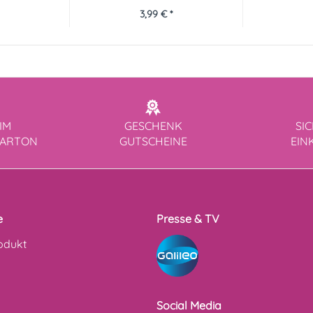
3,99 € *
IM
GESCHENK
SI
KARTON
GUTSCHEINE
EIN
e
Presse & TV
odukt
Social Media