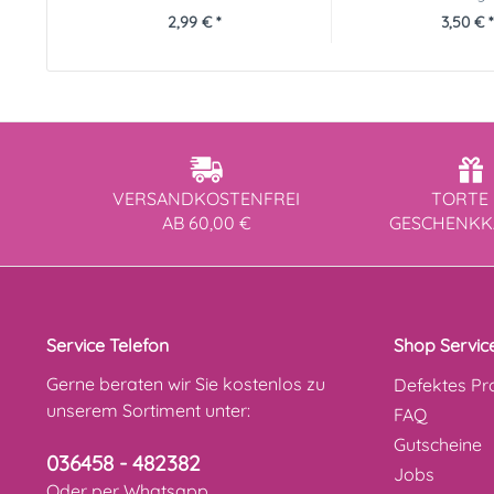
2,99 € *
3,50 € *
VERSANDKOSTENFREI
TORTE 
AB 60,00 €
GESCHENK
Service Telefon
Shop Servic
Gerne beraten wir Sie kostenlos zu
Defektes Pr
unserem Sortiment unter:
FAQ
Gutscheine
036458 - 482382
Jobs
Oder per Whatsapp