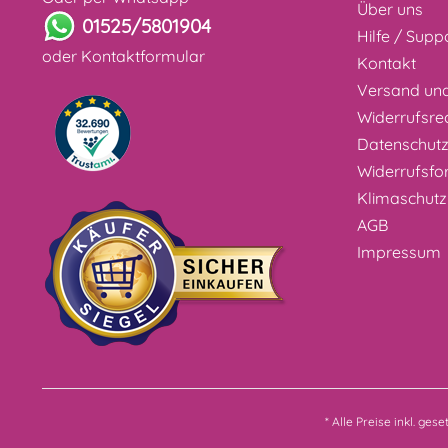
Über uns
01525/5801904
Hilfe / Supp
oder
Kontaktformular
Kontakt
Versand un
Widerrufsre
Datenschut
Widerrufsfo
Klimaschutz
AGB
Impressum
* Alle Preise inkl. ges