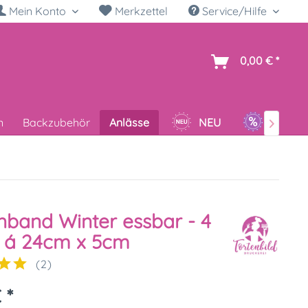
Mein Konto
Merkzettel
Service/Hilfe
h
0,00 € *
n
Backzubehör
Anlässe
NEU
SALE

nband Winter essbar - 4
 á 24cm x 5cm
(
2
)
 *