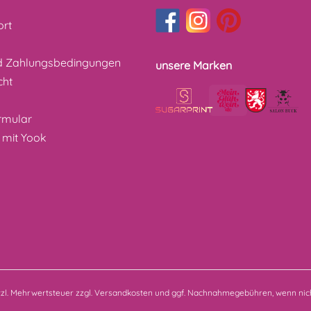
ort
d Zahlungsbedingungen
unsere Marken
cht
z
rmular
 mit Yook
etzl. Mehrwertsteuer zzgl.
Versandkosten
und ggf. Nachnahmegebühren, wenn nich