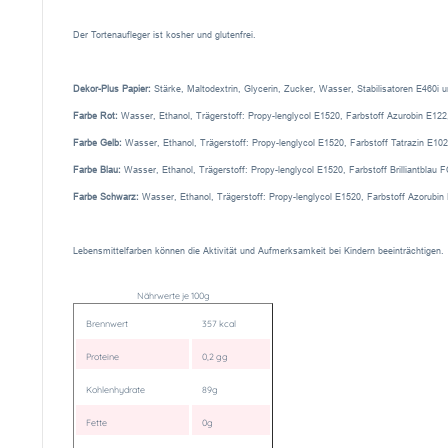
Der Tortenaufleger ist kosher und glutenfrei.
Dekor-Plus Papier:
Stärke, Maltodextrin, Glycerin, Zucker, Wasser, Stabilisatoren E460i
Farbe Rot:
Wasser, Ethanol, Trägerstoff: Propy-lenglycol E1520, Farbstoff Azurobin E122
Farbe Gelb:
Wasser, Ethanol, Trägerstoff: Propy-lenglycol E1520, Farbstoff Tatrazin E102
Farbe Blau:
Wasser, Ethanol, Trägerstoff: Propy-lenglycol E1520, Farbstoff Brilliantblau 
Farbe Schwarz:
Wasser, Ethanol, Trägerstoff: Propy-lenglycol E1520, Farbstoff Azorubin 
Lebensmittelfarben können die Aktivität und Aufmerksamkeit bei Kindern beeinträchtigen.
Nährwerte je 100g
Brennwert
357 kcal
Proteine
0,2 gg
Kohlenhydrate
89g
Fette
0g