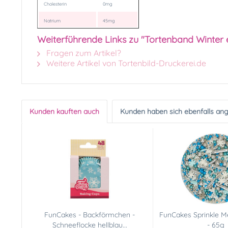
Cholesterin
0mg
Natrium
45mg
Weiterführende Links zu "Tortenband Winter 
Fragen zum Artikel?
Weitere Artikel von Tortenbild-Druckerei.de
Kunden kauften auch
Kunden haben sich ebenfalls an
FunCakes - Backförmchen -
FunCakes Sprinkle Me
Schneeflocke hellblau...
- 65g