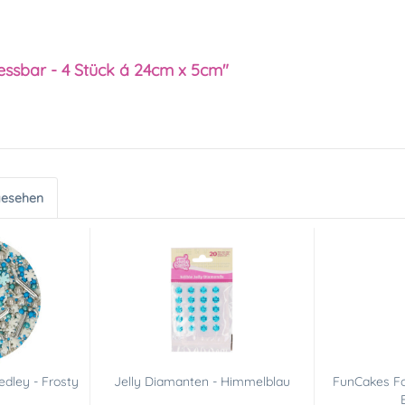
essbar - 4 Stück á 24cm x 5cm"
gesehen
dley - Frosty
Jelly Diamanten - Himmelblau
FunCakes Fo