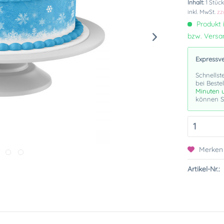
Inhalt:
1 Stüc
inkl. MwSt.
zz
Produkt i
bzw. Vers
Expressv
Schnellst
bei Beste
Minuten 
können Si
Merken
Artikel-Nr.: