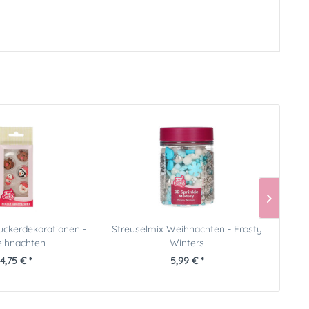
ckerdekorationen -
Streuselmix Weihnachten - Frosty
St
ihnachten
Winters
4,75 € *
5,99 € *