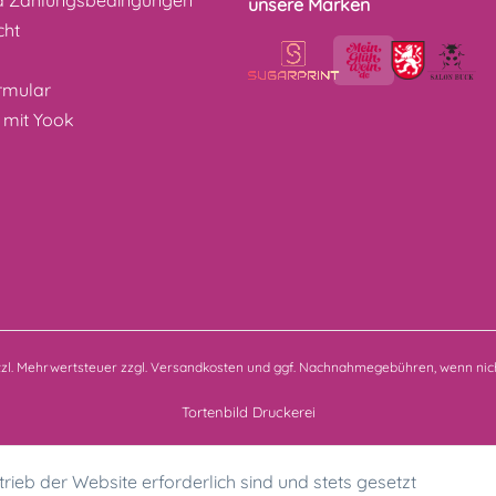
d Zahlungsbedingungen
unsere Marken
cht
z
rmular
 mit Yook
etzl. Mehrwertsteuer zzgl.
Versandkosten
und ggf. Nachnahmegebühren, wenn nich
Tortenbild Druckerei
rieb der Website erforderlich sind und stets gesetzt