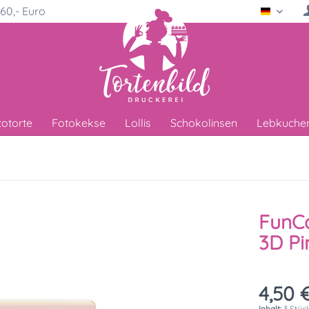
60,- Euro
Deutsc
totorte
Fotokekse
Lollis
Schokolinsen
Lebkuche
FunCa
3D Pi
4,50 €
Inhalt:
3 Stück