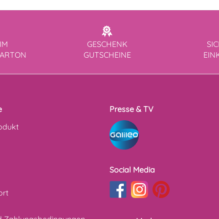
IM
GESCHENK
SI
KARTON
GUTSCHEINE
EIN
e
Presse & TV
odukt
Social Media
ort