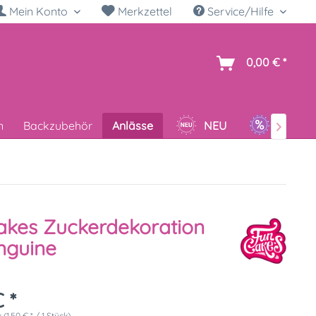
Mein Konto
Merkzettel
Service/Hilfe
h
0,00 € *
n
Backzubehör
Anlässe
NEU
SALE

kes Zuckerdekoration
nguine
 *
 (1,50 € * / 1 Stück)