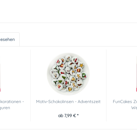
gesehen
korationen -
Motiv-Schokolinsen - Adventszeit
FunCakes Zu
guren
We
ab 7,99 € *