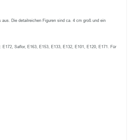
aus. Die detailreichen Figuren sind ca. 4 cm groß und ein
off: E172, Saflor, E163, E153, E133, E132, E101, E120, E171. Für