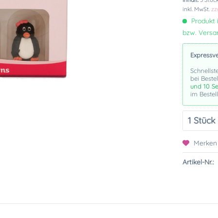
inkl. MwSt.
zz
Produkt i
bzw. Vers
Expressv
Schnellst
bei Beste
und 9 Se
im Bestel
Merken
Artikel-Nr.: