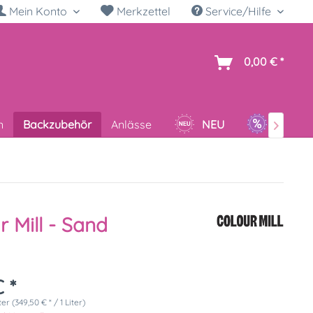
Mein Konto
Merkzettel
Service/Hilfe
h
0,00 € *
n
Backzubehör
Anlässe
NEU
SALE

r Mill - Sand
 *
ter (349,50 € * / 1 Liter)