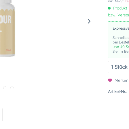
inkl. MwSt.
zz
Produkt i
bzw. Vers
Expressv
Schnellst
bei Beste
und 39 S
Sie im Be
Merken
Artikel-Nr.: