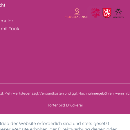
cht
z
rmular
 mit Yook
etzl. Mehrwertsteuer zzgl.
Versandkosten
und ggf. Nachnahmegebühren, wenn nich
Tortenbild Druckerei
rieb der Website erforderlich sind und stets gesetzt
ieser Website erhöhen, der Direktwerbung dienen oder