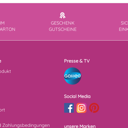
IM
GESCHENK
SI
KARTON
GUTSCHEINE
EIN
e
Presse & TV
odukt
Social Media
ort
d Zahlungsbedingungen
unsere Marken