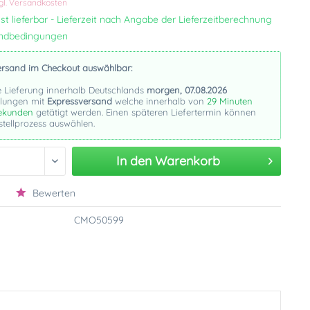
gl. Versandkosten
st lieferbar - Lieferzeit nach Angabe der Lieferzeitberechnung
andbedingungen
ersand im Checkout auswählbar:
e Lieferung innerhalb Deutschlands
morgen, 07.08.2026
llungen mit
Expressversand
welche innerhalb von
29 Minuten
ekunden
getätigt werden. Einen späteren Liefertermin können
stellprozess auswählen.
In den
Warenkorb
Bewerten
CMO50599