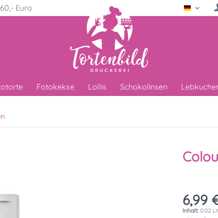
60,- Euro
Deutsc
totorte
Fotokekse
Lollis
Schokolinsen
Lebkuche
en
Colou
6,99 €
Inhalt:
0.02 Li