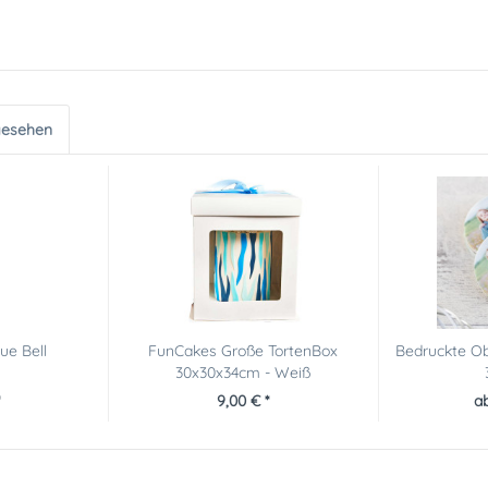
gesehen
lue Bell
FunCakes Große TortenBox
Bedruckte Ob
30x30x34cm - Weiß
9,00 € *
ab