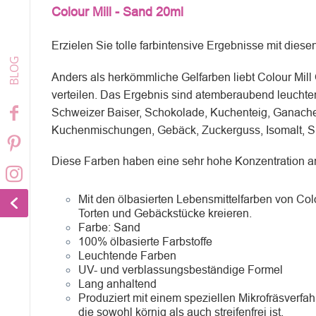
Colour Mill - Sand 20ml
Erzielen Sie tolle farbintensive Ergebnisse mit diese
Anders als herkömmliche Gelfarben liebt Colour Mill O
verteilen. Das Ergebnis sind atemberaubend leuchtend
Schweizer Baiser, Schokolade, Kuchenteig, Ganache 
Kuchenmischungen, Gebäck, Zuckerguss, Isomalt, Sp
Diese Farben haben eine sehr hohe Konzentration an
Mit den ölbasierten Lebensmittelfarben von Co
Torten und Gebäckstücke kreieren.
Farbe:
Sand
100% ölbasierte Farbstoffe
Leuchtende Farben
UV- und verblassungsbeständige Formel
Lang anhaltend
Produziert mit einem speziellen Mikrofräsverfa
die sowohl körnig als auch streifenfrei ist.