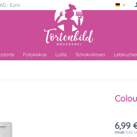
60,- Euro
Deutsc
totorte
Fotokekse
Lollis
Schokolinsen
Lebkuche
Colou
6,99 €
Inhalt:
0.02 Li