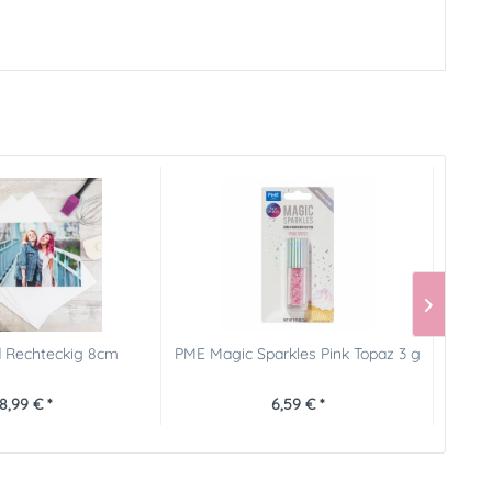
d Rechteckig 8cm
PME Magic Sparkles Pink Topaz 3 g
PME
8,99 € *
6,59 € *