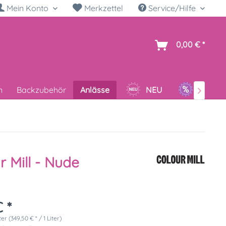
Mein Konto
Merkzettel
Service/Hilfe
h
0,00 € *
n
Backzubehör
Anlässe
NEU
SALE

r Mill - Nude
 *
ter (349,50 € * / 1 Liter)