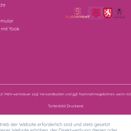
cht
z
rmular
 mit Yook
etzl. Mehrwertsteuer zzgl.
Versandkosten
und ggf. Nachnahmegebühren, wenn nich
Tortenbild Druckerei
rieb der Website erforderlich sind und stets gesetzt
ieser Website erhöhen, der Direktwerbung dienen oder