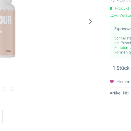
inkl. MwSt.
zz
Produkt i
bzw. Vers
Expressv
Schnellst
bei Beste
Minuten 
können Si
Merken
Artikel-Nr.: