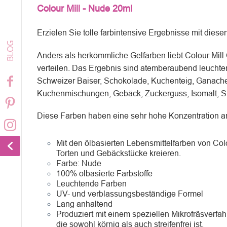
Colour Mill - Nude 20ml
Erzielen Sie tolle farbintensive Ergebnisse mit diese
Anders als herkömmliche Gelfarben liebt Colour Mill O
verteilen. Das Ergebnis sind atemberaubend leuchtend
Schweizer Baiser, Schokolade, Kuchenteig, Ganache 
Kuchenmischungen, Gebäck, Zuckerguss, Isomalt, Sp
Diese Farben haben eine sehr hohe Konzentration an
Mit den ölbasierten Lebensmittelfarben von Co
Torten und Gebäckstücke kreieren.
Farbe:
Nude
100% ölbasierte Farbstoffe
Leuchtende Farben
UV- und verblassungsbeständige Formel
Lang anhaltend
Produziert mit einem speziellen Mikrofräsverfa
die sowohl körnig als auch streifenfrei ist.