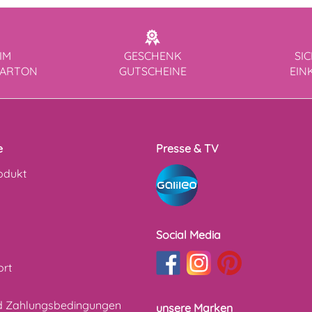
IM
GESCHENK
SI
KARTON
GUTSCHEINE
EIN
e
Presse & TV
odukt
Social Media
ort
d Zahlungsbedingungen
unsere Marken