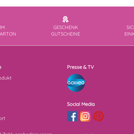
IM
GESCHENK
SI
KARTON
GUTSCHEINE
EIN
e
Presse & TV
odukt
Social Media
ort