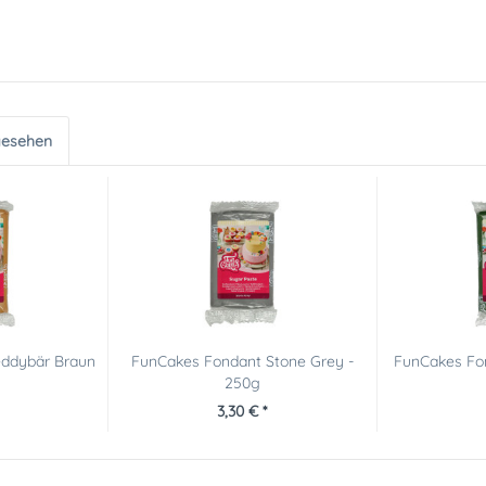
gesehen
eddybär Braun
FunCakes Fondant Stone Grey -
FunCakes Fon
250g
3,30 € *