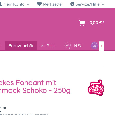
Mein Konto
Merkzettel
Service/Hilfe
h
0,00 € *
n
Backzubehör
Anlässe
NEU
SALE

kes Fondant mit
hmack Schoko - 250g
 *
ilogramm (14,80 € * / 1 Kilogramm)