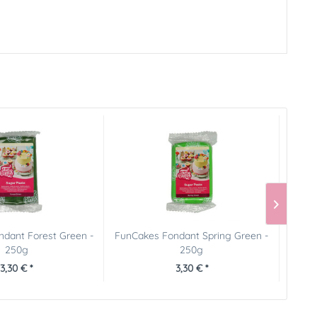
dant Forest Green -
FunCakes Fondant Spring Green -
FunCa
250g
250g
3,30 € *
3,30 € *