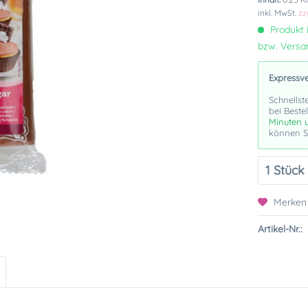
inkl. MwSt.
zz
Produkt i
bzw. Vers
Expressv
Schnellst
bei Beste
Minuten 
können Si
Merken
Artikel-Nr.: