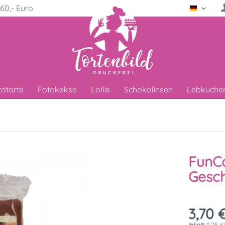
60,- Euro
Deutsc
totorte
Fotokekse
Lollis
Schokolinsen
Lebkuche
FunCa
Gesc
3,70 €
Inhalt:
0.25 K