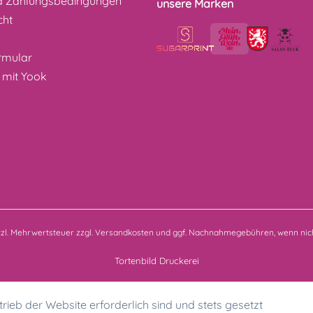
d Zahlungsbedingungen
unsere Marken
cht
z
rmular
 mit Yook
etzl. Mehrwertsteuer zzgl.
Versandkosten
und ggf. Nachnahmegebühren, wenn nich
Tortenbild Druckerei
rieb der Website erforderlich sind und stets gesetzt