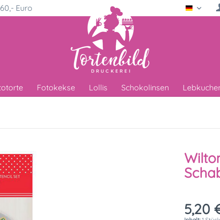
60,- Euro
Deutsc
totorte
Fotokekse
Lollis
Schokolinsen
Lebkuche
Wilto
Schab
5,20 €
Inhalt:
1 Stüc