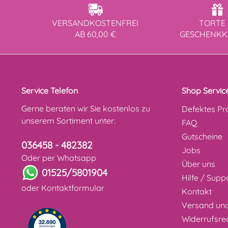
VERSANDKOSTENFREI
TORTE 
AB 60,00 €
GESCHENK
Service Telefon
Shop Servic
Gerne beraten wir Sie kostenlos zu
Defektes Pr
unserem Sortiment unter:
FAQ
Gutscheine
036458 - 482382
Jobs
Oder per Whatsapp
Über uns
01525/5801904
Hilfe / Supp
oder
Kontaktformular
Kontakt
Versand un
Widerrufsre