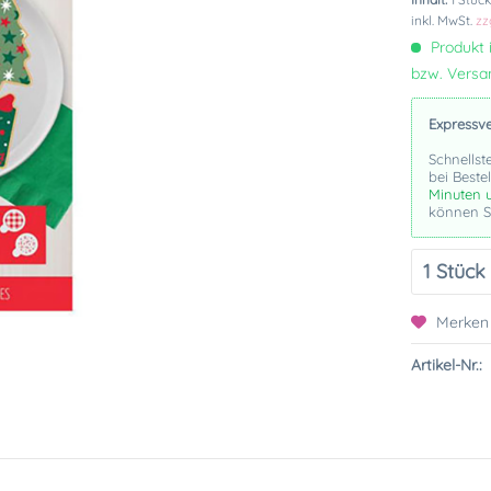
inkl. MwSt.
zz
Produkt i
bzw. Vers
Expressv
Schnellst
bei Beste
Minuten 
können Si
Merken
Artikel-Nr.: