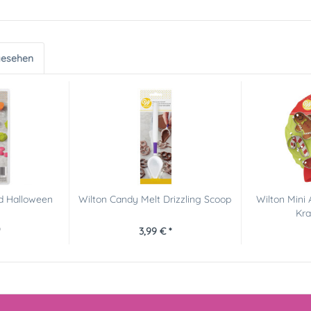
gesehen
d Halloween
Wilton Candy Melt Drizzling Scoop
Wilton Mini
Kra
3,99 € *