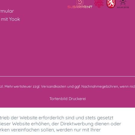
z
rmular
 mit Yook
etzl. Mehrwertsteuer zzgl.
Versandkosten
und ggf. Nachnahmegebühren, wenn nich
Tortenbild Druckerei
rieb der Website erforderlich sind und stets gesetzt
ieser Website erhöhen, der Direktwerbung dienen oder
ken vereinfachen sollen, werden nur mit Ihrer