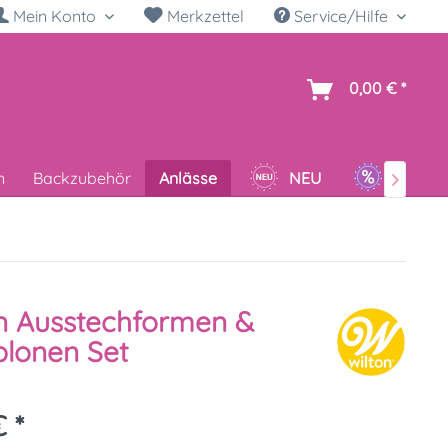
Mein Konto
Merkzettel
Service/Hilfe
h
0,00 € *
n
Backzubehör
Anlässe
NEU
SALE

n Ausstechformen &
lonen Set
 *
k