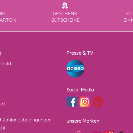
IM
GESCHENK
SI
KARTON
GUTSCHEINE
EIN
e
Presse & TV
odukt
Social Media
ort
d Zahlungsbedingungen
unsere Marken
cht