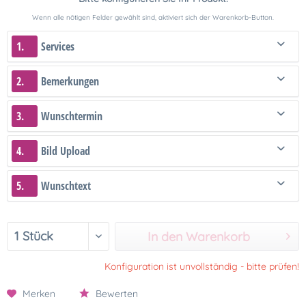
Wenn alle nötigen Felder gewählt sind, aktiviert sich der Warenkorb-Button.
1.
Services
2.
Bemerkungen
3.
Wunschtermin
4.
Bild Upload
5.
Wunschtext
In den Warenkorb
Konfiguration ist unvollständig - bitte prüfen!
Merken
Bewerten