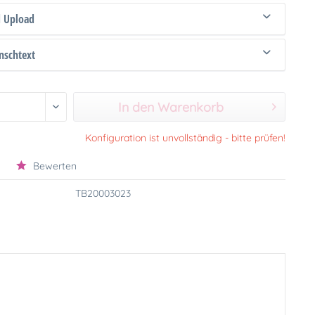
d Upload
schtext
In den Warenkorb
Konfiguration ist unvollständig - bitte prüfen!
Bewerten
TB20003023