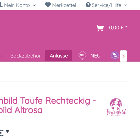
Mein Konto
Merkzettel
Service/Hilfe
h
0,00 € *
n
Backzubehör
Anlässe
NEU
SALE

nbild Taufe Rechteckig -
ild Altrosa
€ *
k