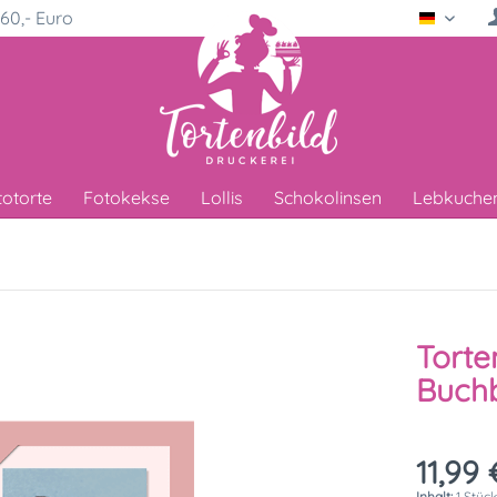
60,- Euro
Deutsc
totorte
Fotokekse
Lollis
Schokolinsen
Lebkuche
Torte
Buchb
11,99 
Inhalt:
1 Stüc