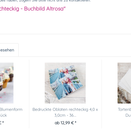
es haben, zögern Sie bitte nicht uns zu kontaktieren.
hteckig - Buchbild Altrosa"
gesehen
 Blumenform
Bedruckte Oblaten rechteckig 4,0 x
Torten
tück
3,0cm - 36...
Du
€ *
ab 12,99 € *