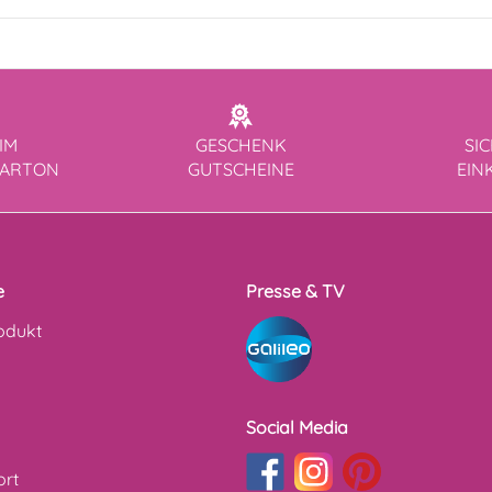
IM
GESCHENK
SI
KARTON
GUTSCHEINE
EIN
e
Presse & TV
odukt
Social Media
ort