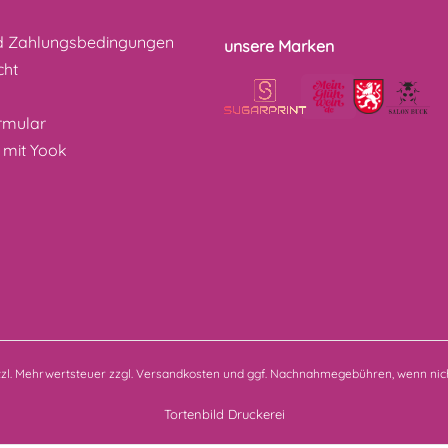
d Zahlungsbedingungen
unsere Marken
cht
z
rmular
 mit Yook
etzl. Mehrwertsteuer zzgl.
Versandkosten
und ggf. Nachnahmegebühren, wenn nich
Tortenbild Druckerei