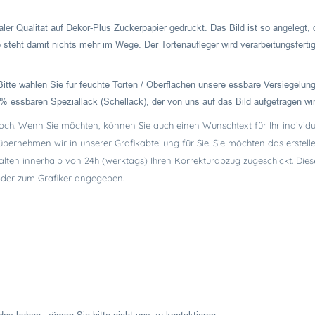
ler Qualität auf Dekor-Plus Zuckerpapier gedruckt. Das Bild ist so angelegt, 
e steht damit nichts mehr im Wege. Der Tortenaufleger wird verarbeitungsfertig
Bitte wählen Sie für feuchte Torten / Oberflächen unsere essbare Versiegelung
% essbaren Speziallack (Schellack), der von uns auf das Bild aufgetragen wi
hoch. Wenn Sie möchten, können Sie auch einen Wunschtext für Ihr individue
 übernehmen wir in unserer Grafikabteilung für Sie. Sie möchten das erste
alten innerhalb von 24h (werktags) Ihren Korrekturabzug zugeschickt. Dies
 oder zum Grafiker angegeben.