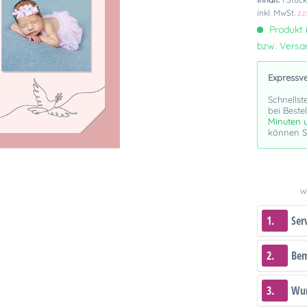
inkl. MwSt.
zz
Produkt i
bzw. Vers
Expressv
Schnellst
bei Beste
Minuten 
können Si
We
1.
Ser
2.
Be
3.
Wun