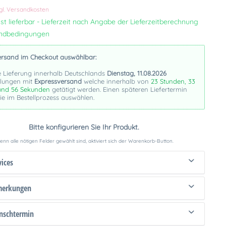
gl. Versandkosten
st lieferbar - Lieferzeit nach Angabe der Lieferzeitberechnung
andbedingungen
ersand im Checkout auswählbar:
e Lieferung innerhalb Deutschlands
Dienstag, 11.08.2026
llungen mit
Expressversand
welche innerhalb von
23 Stunden, 33
und 55 Sekunden
getätigt werden. Einen späteren Liefertermin
e im Bestellprozess auswählen.
Bitte konfigurieren Sie Ihr Produkt.
nn alle nötigen Felder gewählt sind, aktiviert sich der Warenkorb-Button.
vices
merkungen
schtermin