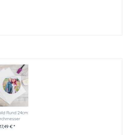
bild Rund 24cm
rchmesser
17,49 € *