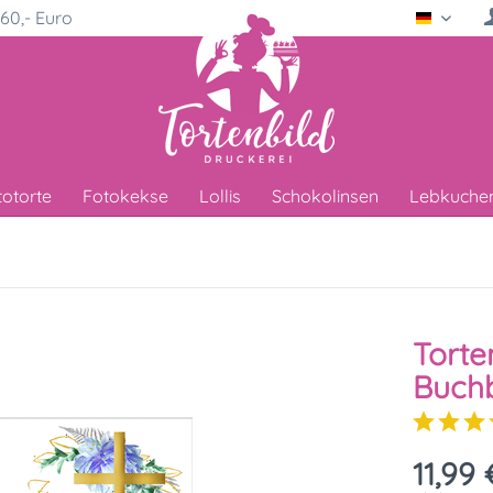
60,- Euro
Deutsc
totorte
Fotokekse
Lollis
Schokolinsen
Lebkuche
Torte
Buchb
11,99 