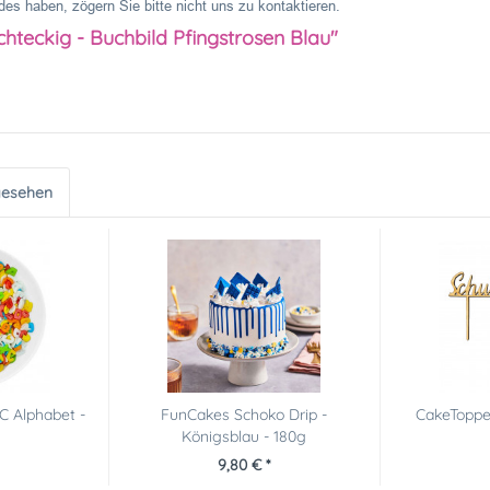
es haben, zögern Sie bitte nicht uns zu kontaktieren.
chteckig - Buchbild Pfingstrosen Blau"
gesehen
C Alphabet -
FunCakes Schoko Drip -
CakeTopper
Königsblau - 180g
9,80 € *