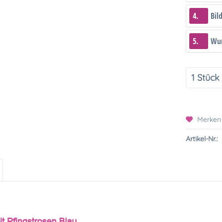
4.
Bil
5.
Wun
Merken
Artikel-Nr.:
it Pfingstrosen Blau