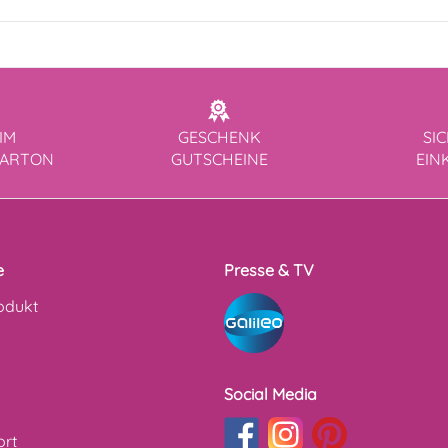
IM
GESCHENK
SI
KARTON
GUTSCHEINE
EIN
e
Presse & TV
odukt
Social Media
ort