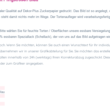
ler Qualität auf Dekor-Plus Zuckerpapier gedruckt. Das Bild ist so angelegt, 
e steht damit nichts mehr im Wege. Der Tortenaufleger wird verarbeitungsfertig
Bitte wählen Sie für feuchte Torten / Oberflächen unsere essbare Versiegelung
% essbaren Speziallack (Schellack), der von uns auf das Bild aufgetragen wi
hoch. Wenn Sie möchten, können Sie auch einen Wunschtext für Ihr individue
 übernehmen wir in unserer Grafikabteilung für Sie. Sie möchten das erste
alten innerhalb von 24h (werktags) Ihren Korrekturabzug zugeschickt. Dies
 oder zum Grafiker angegeben.
Blau