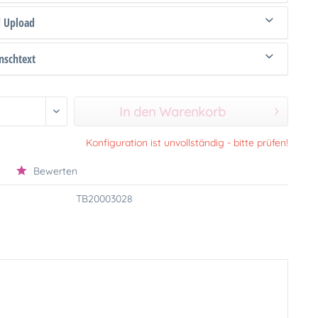
d Upload
schtext
In den Warenkorb
Konfiguration ist unvollständig - bitte prüfen!
Bewerten
TB20003028