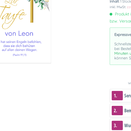
Inhalt:
1 Stüc
inkl. MwSt.
zz
Produkt i
bzw. Vers
Expressv
Schnellst
bei Beste
Minuten 
können Si
We
1.
Ser
2.
Be
3.
Wun