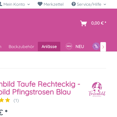
Mein Konto
Merkzettel
Service/Hilfe
h
0,00 € *
n
Backzubehör
Anlässe
NEU
SALE

nbild Taufe Rechteckig -
ild Pfingstrosen Blau
(
1
)
€ *