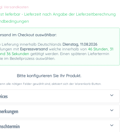
k
gl. Versandkosten
st lieferbar - Lieferzeit nach Angabe der Lieferzeitberechnung
andbedingungen
ersand im Checkout auswählbar:
e Lieferung innerhalb Deutschlands
Dienstag, 11.08.2026
llungen mit
Expressversand
welche innerhalb von
46 Stunden, 31
und 35 Sekunden
getätigt werden. Einen späteren Liefertermin
e im Bestellprozess auswählen.
Bitte konfigurieren Sie Ihr Produkt.
nn alle nötigen Felder gewählt sind, aktiviert sich der Warenkorb-Button.
vices
merkungen
schtermin