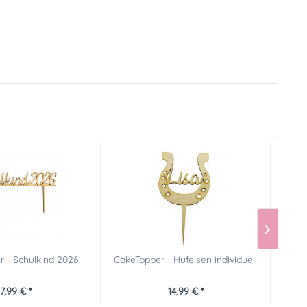
 - Schulkind 2026
CakeTopper - Hufeisen individuell
Fun
7,99 € *
14,99 € *