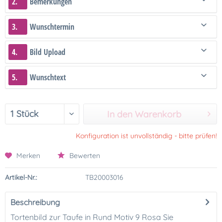
2.
Bemerkungen
3.
Wunschtermin
4.
Bild Upload
5.
Wunschtext
In den Warenkorb
Konfiguration ist unvollständig - bitte prüfen!
Merken
Bewerten
Artikel-Nr.:
TB20003016
Beschreibung
Tortenbild zur Taufe in Rund Motiv 9 Rosa Sie