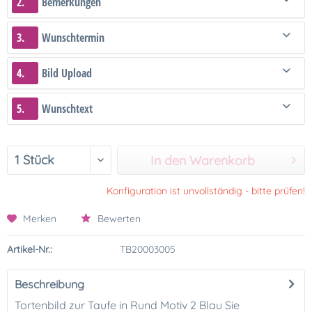
2.
Bemerkungen
3.
Wunschtermin
4.
Bild Upload
5.
Wunschtext
In den Warenkorb
Konfiguration ist unvollständig - bitte prüfen!
Merken
Bewerten
Artikel-Nr.:
TB20003005
Beschreibung
Tortenbild zur Taufe in Rund Motiv 2 Blau Sie