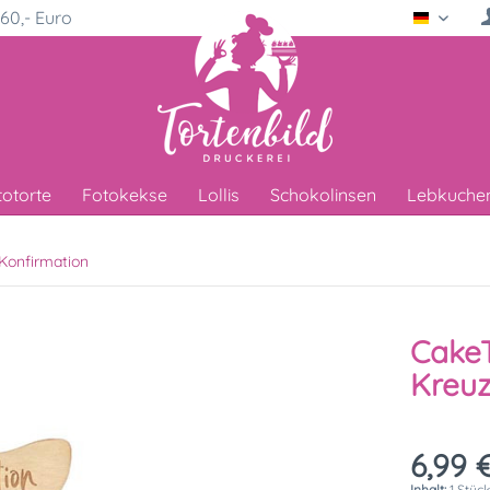
60,- Euro
Deutsc
totorte
Fotokekse
Lollis
Schokolinsen
Lebkuche
Konfirmation
CakeT
Kreu
6,99 €
Inhalt:
1 Stüc