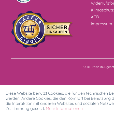
Widerrufsfo
Klimaschutz
AGB
Impressum
* Alle Preise inkl. ges
Diese Website benutzt Cookies, die für den technischen Bet
werden. Andere Cookies, die den Komfort bei Benutzung d
die Interaktion mit anderen Websites und sozialen Netzwer
Zustimmung gesetzt.
Mehr Informationen