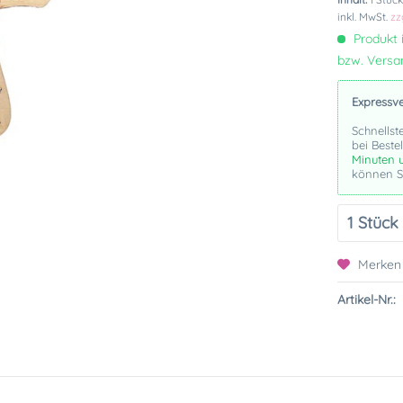
inkl. MwSt.
zz
Produkt i
bzw. Vers
Expressv
Schnellst
bei Beste
Minuten 
können Si
Merken
Artikel-Nr.: