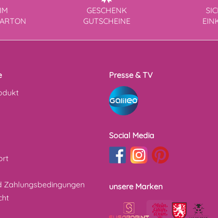
IM
GESCHENK
SI
KARTON
GUTSCHEINE
EIN
e
Presse & TV
odukt
Social Media
ort
d Zahlungsbedingungen
unsere Marken
cht
z