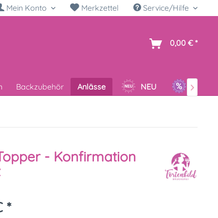
Mein Konto
Merkzettel
Service/Hilfe
h
0,00 € *
n
Backzubehör
Anlässe
NEU
SALE

opper - Konfirmation
z
 *
k