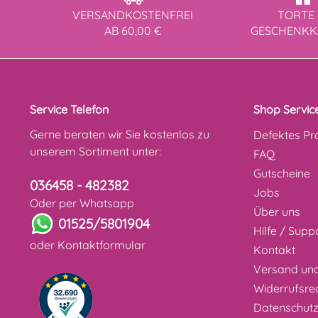
VERSANDKOSTENFREI
TORTE 
AB 60,00 €
GESCHENK
Service Telefon
Shop Servic
Gerne beraten wir Sie kostenlos zu
Defektes Pr
unserem Sortiment unter:
FAQ
Gutscheine
036458 - 482382
Jobs
Oder per Whatsapp
Über uns
01525/5801904
Hilfe / Supp
oder
Kontaktformular
Kontakt
Versand un
Widerrufsre
Datenschut