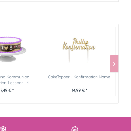
and Kommunion
CakeTopper - Konfirmation Name
CakeT
on 1 essbar - 4...
7,49 € *
14,99 € *