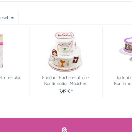
gesehen
 Himmelblau
Fondant Kuchen-Tattoo -
Tortenb
Konfirmation Mädchen
Konfirmati
7,49 € *