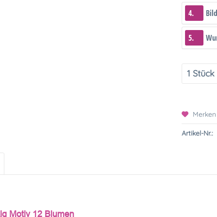
4.
Bil
5.
Wun
Merken
Artikel-Nr.:
ig Motiv 12 Blumen