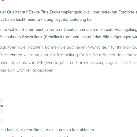
ler Qualität auf Dekor-Plus Zuckerpapier gedruckt. Ihrer perfekten Fototorte
t kinderleicht, eine Erklärung liegt der Lieferung bei.
Bitte wählen Sie für feuchte Torten / Oberflächen unsere essbare Versiegelung
% essbaren Speziallack (Schellack), der von uns auf das Bild aufgetragen wi
hoch. Wenn Sie möchten, können Sie auch einen Wunschtext für Ihr individue
 übernehmen wir in unserer Grafikabteilung für Sie. Sie möchten das erste
alten innerhalb von 24h (werktags) Ihren Korrekturabzug zugeschickt. Dies
 oder zum Grafiker angegeben.
en
es haben, zögern Sie bitte nicht uns zu kontaktieren.