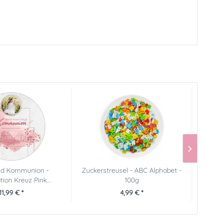
ild Kommunion -
Zuckerstreusel - ABC Alphabet -
F
ion Kreuz Pink...
100g
11,99 € *
4,99 € *