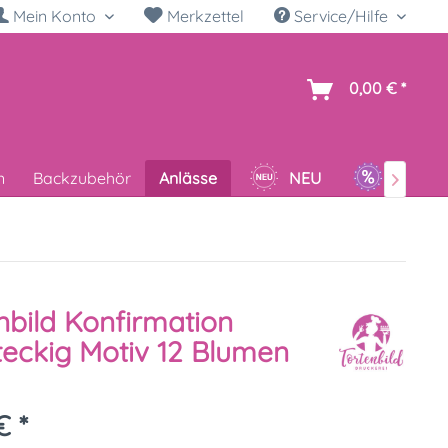
Mein Konto
Merkzettel
Service/Hilfe
h
0,00 € *
n
Backzubehör
Anlässe
NEU
SALE

nbild Konfirmation
eckig Motiv 12 Blumen
€ *
k