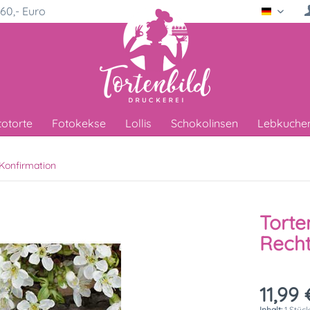
60,- Euro
Deutsc
totorte
Fotokekse
Lollis
Schokolinsen
Lebkuche
Konfirmation
Torte
Recht
11,99 
Inhalt:
1 Stüc