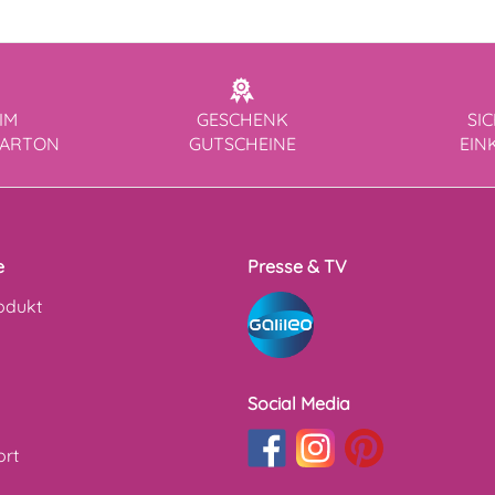
IM
GESCHENK
SI
KARTON
GUTSCHEINE
EIN
e
Presse & TV
odukt
Social Media
ort