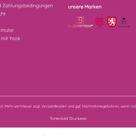
d Zahlungsbedingungen
unsere Marken
cht
z
rmular
 mit Yook
etzl. Mehrwertsteuer zzgl.
Versandkosten
und ggf. Nachnahmegebühren, wenn nich
Tortenbild Druckerei