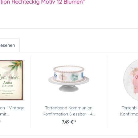
ation Rechteckig Motiv 12 Blumen"
gesehen
on - Vintage
Tortenband Kommunion
Tortenb
it...
Konfirmation 6 essbar - 4...
Konfirmat
*
7,49 € *