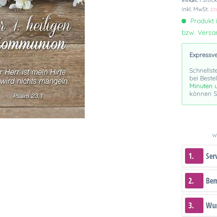
inkl. MwSt.
zz
Produkt i
bzw. Vers
Expressv
Schnellst
bei Beste
Minuten 
können Si
We
1.
Ser
2.
Be
3.
Wun