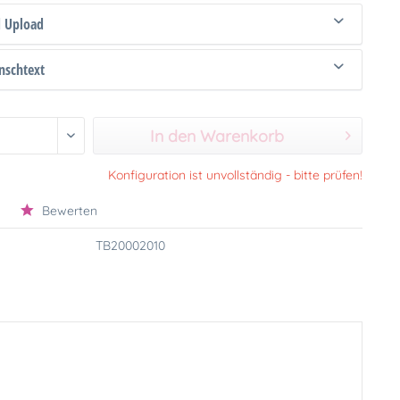
d Upload
schtext
In den Warenkorb
Konfiguration ist unvollständig - bitte prüfen!
Bewerten
TB20002010