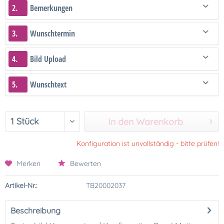
2.
Bemerkungen
3.
Wunschtermin
4.
Bild Upload
5.
Wunschtext
In den Warenkorb
Konfiguration ist unvollständig - bitte prüfen!
Merken
Bewerten
Artikel-Nr.:
TB20002037
Beschreibung