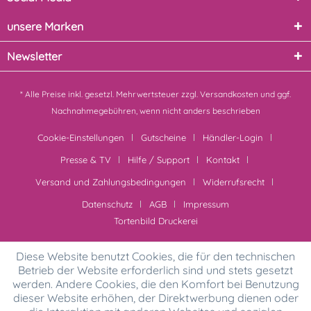
unsere Marken
Newsletter
* Alle Preise inkl. gesetzl. Mehrwertsteuer zzgl.
Versandkosten
und ggf.
Nachnahmegebühren, wenn nicht anders beschrieben
Cookie-Einstellungen
Gutscheine
Händler-Login
Presse & TV
Hilfe / Support
Kontakt
Versand und Zahlungsbedingungen
Widerrufsrecht
Datenschutz
AGB
Impressum
Tortenbild Druckerei
Diese Website benutzt Cookies, die für den technischen
Betrieb der Website erforderlich sind und stets gesetzt
werden. Andere Cookies, die den Komfort bei Benutzung
dieser Website erhöhen, der Direktwerbung dienen oder