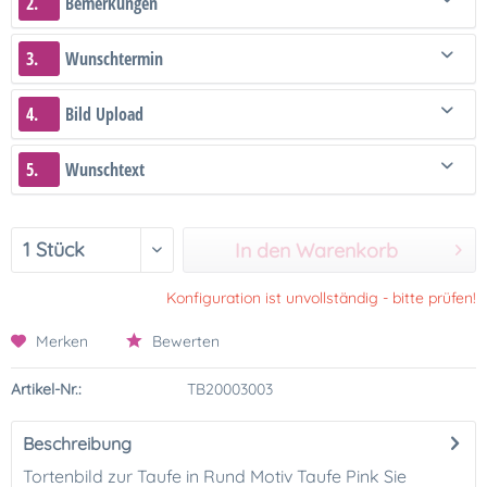
2.
Bemerkungen
3.
Wunschtermin
4.
Bild Upload
5.
Wunschtext
In den Warenkorb
Konfiguration ist unvollständig - bitte prüfen!
Merken
Bewerten
Artikel-Nr.:
TB20003003
Beschreibung
Tortenbild zur Taufe in Rund Motiv Taufe Pink Sie