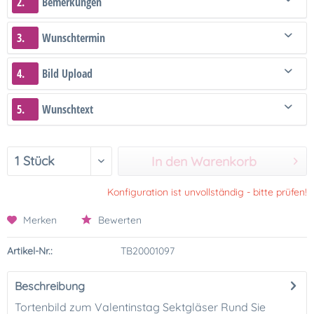
2.
Bemerkungen
3.
Wunschtermin
4.
Bild Upload
5.
Wunschtext
In den Warenkorb
Konfiguration ist unvollständig - bitte prüfen!
Merken
Bewerten
Artikel-Nr.:
TB20001097
Beschreibung
Tortenbild zum Valentinstag Sektgläser Rund Sie