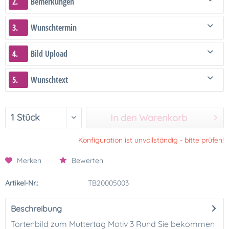
2.
Bemerkungen
3.
Wunschtermin
4.
Bild Upload
5.
Wunschtext
In den Warenkorb
Konfiguration ist unvollständig - bitte prüfen!
Merken
Bewerten
Artikel-Nr.:
TB20005003
Beschreibung
Tortenbild zum Muttertag Motiv 3 Rund Sie bekommen