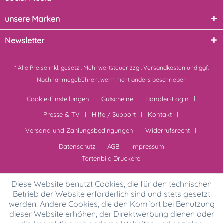
unsere Marken
Newsletter
* Alle Preise inkl. gesetzl. Mehrwertsteuer zzgl.
Versandkosten
und ggf.
Nachnahmegebühren, wenn nicht anders beschrieben
Cookie-Einstellungen
Gutscheine
Händler-Login
Presse & TV
Hilfe / Support
Kontakt
Versand und Zahlungsbedingungen
Widerrufsrecht
Datenschutz
AGB
Impressum
Tortenbild Druckerei
Diese Website benutzt Cookies, die für den technischen
Betrieb der Website erforderlich sind und stets gesetzt
werden. Andere Cookies, die den Komfort bei Benutzung
dieser Website erhöhen, der Direktwerbung dienen oder