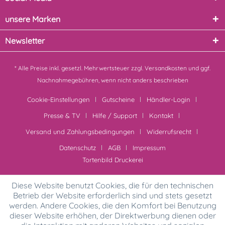
unsere Marken
Newsletter
* Alle Preise inkl. gesetzl. Mehrwertsteuer zzgl.
Versandkosten
und ggf.
Nachnahmegebühren, wenn nicht anders beschrieben
Cookie-Einstellungen
Gutscheine
Händler-Login
Presse & TV
Hilfe / Support
Kontakt
Versand und Zahlungsbedingungen
Widerrufsrecht
Datenschutz
AGB
Impressum
Tortenbild Druckerei
Diese Website benutzt Cookies, die für den technischen
Betrieb der Website erforderlich sind und stets gesetzt
werden. Andere Cookies, die den Komfort bei Benutzung
dieser Website erhöhen, der Direktwerbung dienen oder