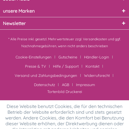
unsere Marken
Newsletter
* Alle Preise inkl. gesetzl. Mehrwertsteuer zzgl.
Versandkosten
und ggf.
Nachnahmegebühren, wenn nicht anders beschrieben
Cookie-Einstellungen
Gutscheine
Händler-Login
Presse & TV
Hilfe / Support
Kontakt
Versand und Zahlungsbedingungen
Widerrufsrecht
Datenschutz
AGB
Impressum
Tortenbild Druckerei
Diese Website benutzt Cookies, die für den technischen
Betrieb der Website erforderlich sind und stets gesetzt
werden. Andere Cookies, die den Komfort bei Benutzung
dieser Website erhöhen, der Direktwerbung dienen oder