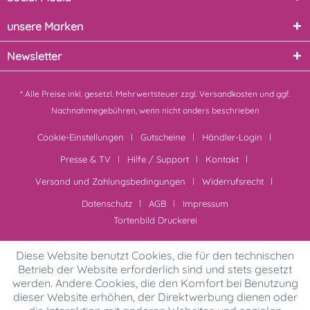
unsere Marken
Newsletter
* Alle Preise inkl. gesetzl. Mehrwertsteuer zzgl.
Versandkosten
und ggf.
Nachnahmegebühren, wenn nicht anders beschrieben
Cookie-Einstellungen
Gutscheine
Händler-Login
Presse & TV
Hilfe / Support
Kontakt
Versand und Zahlungsbedingungen
Widerrufsrecht
Datenschutz
AGB
Impressum
Tortenbild Druckerei
Diese Website benutzt Cookies, die für den technischen
Betrieb der Website erforderlich sind und stets gesetzt
werden. Andere Cookies, die den Komfort bei Benutzung
dieser Website erhöhen, der Direktwerbung dienen oder