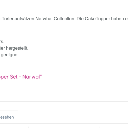
o Tortenaufsätzen Narwhal Collection. Die CakeTopper haben e
rs.
r hergestellt.
 geeignet.
per Set - Narwal"
gesehen