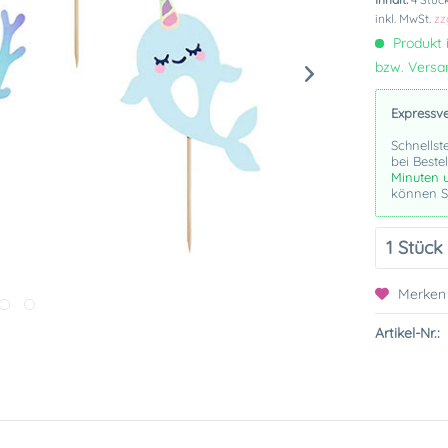
inkl. MwSt.
zz
Produkt i
bzw. Vers
Expressv
Schnellst
bei Beste
Minuten 
können Si
Merken
Artikel-Nr.: