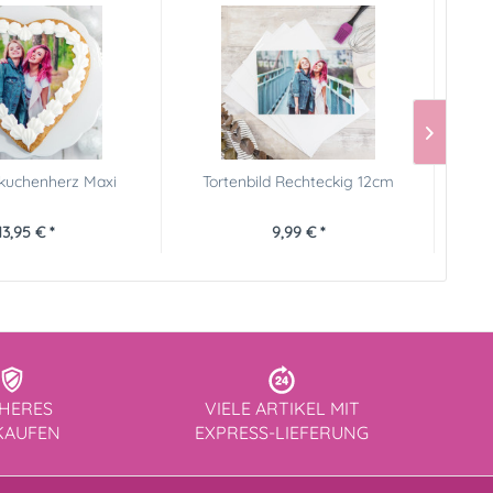
kuchenherz Maxi
Tortenbild Rechteckig 12cm
13,95 € *
9,99 € *
CHERES
VIELE ARTIKEL MIT
KAUFEN
EXPRESS-LIEFERUNG