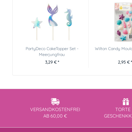
PartyDeco CakeTopper Set -
Wilton Candy Moul
Meerjungfrau
3,29 € *
2,95 € *
VERSANDKOSTENFREI
TORTE 
AB 60,00 €
GESCHENK