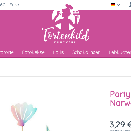
60,- Euro
Deutsc
totorte
Fotokekse
Lollis
Schokolinsen
Lebkuche
Party
Narw
3,29 €
Inhalt:
4 Stück