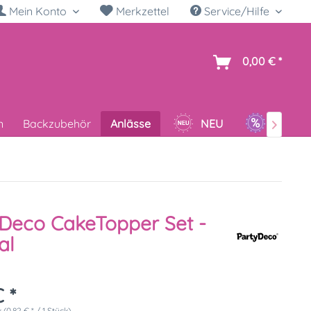
Mein Konto
Merkzettel
Service/Hilfe
h
0,00 € *
n
Backzubehör
Anlässe
NEU
SALE

Deco CakeTopper Set -
al
 *
 (0,82 € * / 1 Stück)