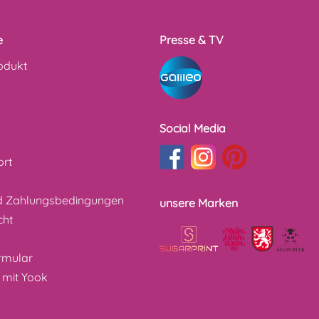
e
Presse & TV
odukt
Social Media
ort
d Zahlungsbedingungen
unsere Marken
cht
z
rmular
 mit Yook