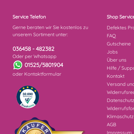
Service Telefon
Shop Servic
Gerne beraten wir Sie kostenlos zu
Defektes Pr
unserem Sortiment unter:
FAQ
Gutscheine
036458 - 482382
Jobs
Oder per Whatsapp
Über uns
01525/5801904
Hilfe / Supp
oder
Kontaktformular
Kontakt
Versand un
Widerrufsre
Datenschut
Widerrufsfo
Klimaschutz
AGB
Impressum