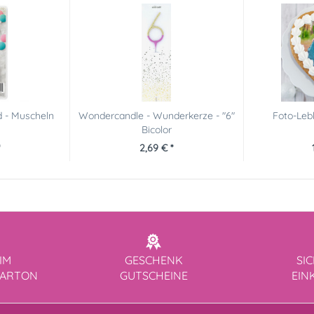
d - Muscheln
Wondercandle - Wunderkerze - "6"
Foto-Leb
Bicolor
2,69 € *
IM
GESCHENK
SI
KARTON
GUTSCHEINE
EIN